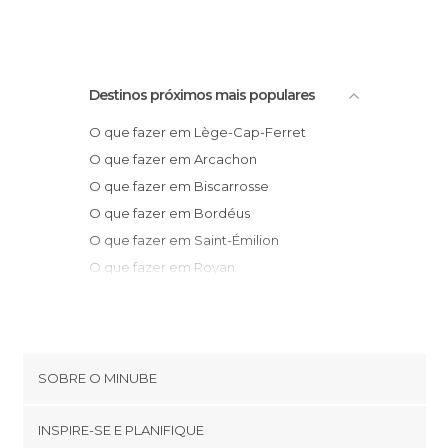
Destinos próximos mais populares
O que fazer em Lège-Cap-Ferret
O que fazer em Arcachon
O que fazer em Biscarrosse
O que fazer em Bordéus
O que fazer em Saint-Émilion
O que fazer em Royan
O que fazer em Saint-Palais-sur-Mer
O que fazer em Vieux-Boucau-les-Bains
O que fazer em Seignosse
O que fazer em Marennes
SOBRE O MINUBE
O que fazer em Cognac
Cookies
O que fazer em Capbreton
INSPIRE-SE E PLANIFIQUE