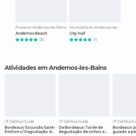
Praias en Andernos-les-Bains
Municípios en Andernos-les-Bains
Andernos Beach
City Hall
(3)
(1)
Atividades em Andernos-les-Bains
GetYourGuide
GetYourGuide
GetYourGu
Bordeaux: Excursão Saint-
De Bordeaux: Tarde de
Bordeaux: p
Émilion c/ Degustação de
degustação de vinhos em
guiado a pé
Vinhos
Saint-Emilion