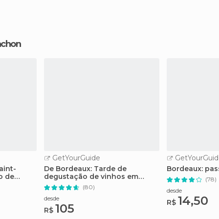
achon
GetYourGuide
GetYourGuid
aint-
De Bordeaux: Tarde de
Bordeaux: pas
o de
degustação de vinhos em
(78)
Saint-Emilion
(80)
desde
14,50
desde
R$
105
R$