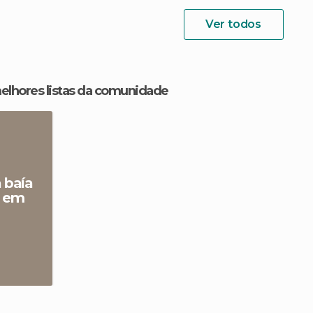
Ver todos
melhores listas da comunidade
 baía
n em