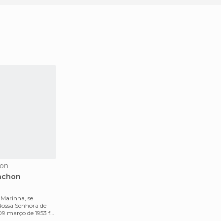
hon
cachon
Marinha, se
 Nossa Senhora de
9 março de 1953 foi