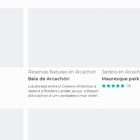
Reservas Naturais en Arcachon
Jardins en Arcac
Baía de Arcachón
Mauresque park
(6)
Localizada entre o Oceano Atlântico a
oeste e a floresta Landes ao sul, a Bassin
d'Arcachon é um verdadeiro mar interior
que está