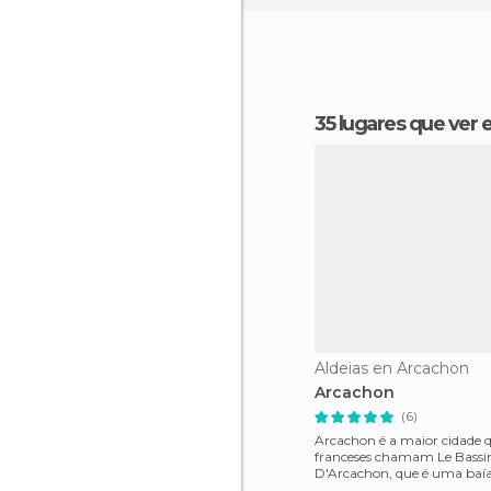
35 lugares que ver
Aldeias en Arcachon
Arcachon
(6)
Arcachon é a maior cidade 
franceses chamam Le Bassi
D'Arcachon, que é uma baí
copletamente fechada que s