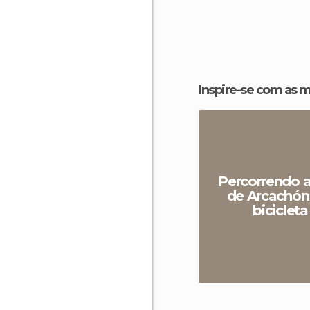
Inspire-se com as 
Percorrendo a
de Arcachó
bicicleta