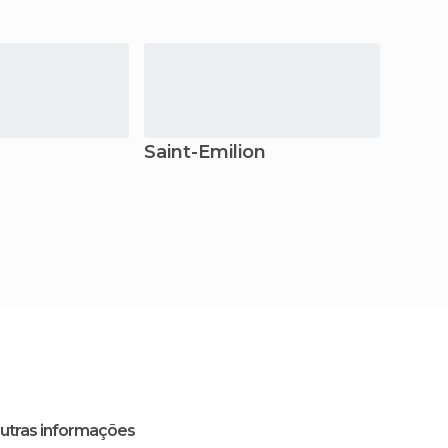
Saint-Émilion
Vieux
utras informações