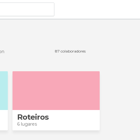
on
87 colaboradores
Roteiros
6 lugares