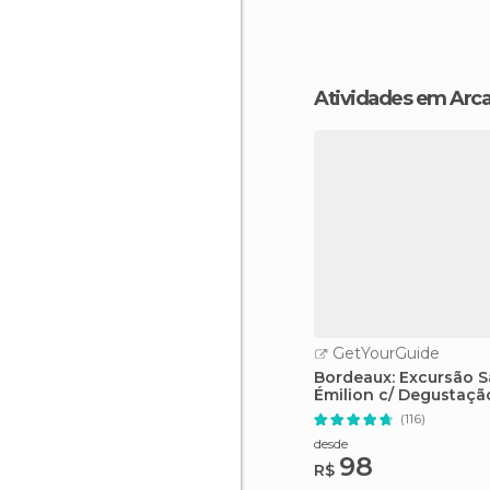
Atividades em Arc
GetYourGuide
Bordeaux: Excursão S
Émilion c/ Degustaçã
Vinhos
(116)
desde
98
R$