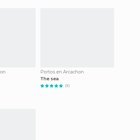
hon
Portos en Arcachon
The sea
(3)