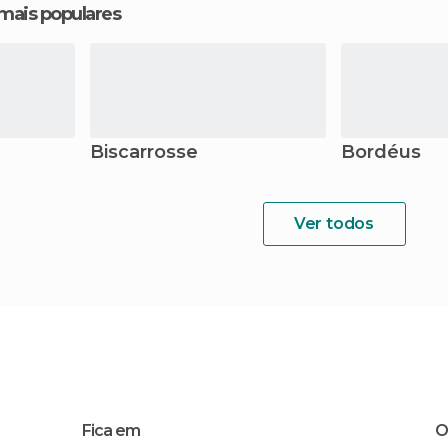
 mais populares
Biscarrosse
Bordéus
Ver todos
Fica em
O