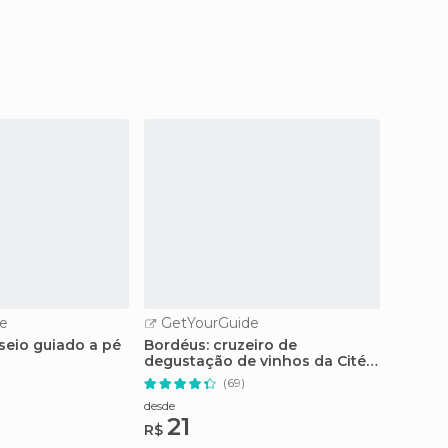
e
GetYourGuide
GetY
seio guiado a pé
Bordéus: cruzeiro de
Bordéu
degustação de vinhos da Cité
pelo r
du Vin
Canelé
(69)
desde
desde
21
15
R$
R$