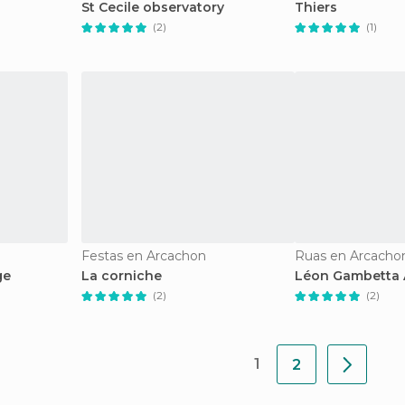
St Cecile observatory
Thiers
(2)
(1)
Festas en Arcachon
Ruas en Arcacho
ge
La corniche
Léon Gambetta
(2)
(2)
1
2