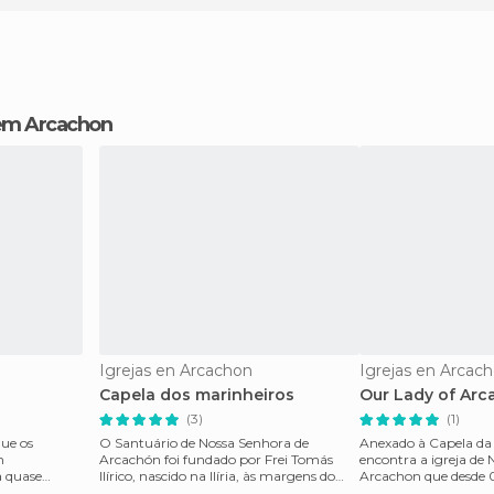
 em Arcachon
Igrejas en Arcachon
Igrejas en Arcac
Capela dos marinheiros
Our Lady of Ar
(3)
(1)
que os
O Santuário de Nossa Senhora de
Anexado à Capela da 
n
Arcachón foi fundado por Frei Tomás
encontra a igreja de
a quase
Ilírico, nascido na Ilíria, às margens do
Arcachon que desde 0
e parece co
Adriático, por isso
elevada à categoria