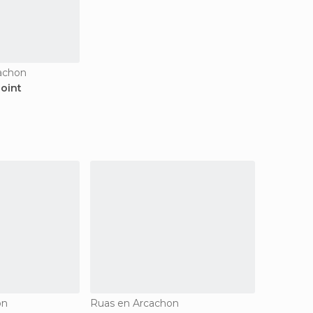
achon
oint
on
Ruas en Arcachon