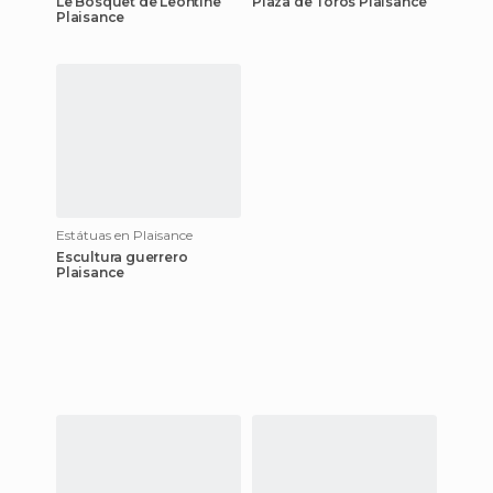
Le Bosquet de Leontine
Plaza de Toros Plaisance
Plaisance
Estátuas en Plaisance
Escultura guerrero
Plaisance