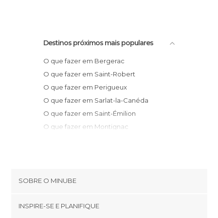
Destinos próximos mais populares
O que fazer em Bergerac
O que fazer em Saint-Robert
O que fazer em Perigueux
O que fazer em Sarlat-la-Canéda
O que fazer em Saint-Émilion
O que fazer em Montignac
O que fazer em Gourdon
O que fazer em Saint-Amand-de-Coly
O que fazer em Terrasson-Lavilledieu
O que fazer em Cahors
SOBRE O MINUBE
O que fazer em Rocamadour
Cookies
O que fazer em Saint-Pantaléon-de-
INSPIRE-SE E PLANIFIQUE