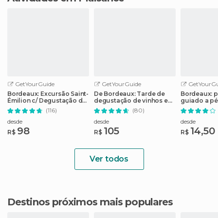
GetYourGuide
GetYourGuide
GetYourGu
Bordeaux: Excursão Saint-
De Bordeaux: Tarde de
Bordeaux: p
Émilion c/ Degustação de
degustação de vinhos em
guiado a pé
Vinhos
Saint-Emilion
(116)
(80)
desde
desde
desde
98
105
14,50
R$
R$
R$
Ver todos
Destinos próximos mais populares