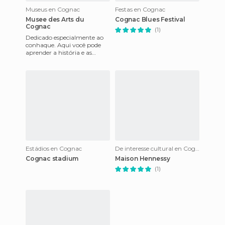
Museus en Cognac
Festas en Cognac
Musee des Arts du
Cognac Blues Festival
Cognac
(1)
Dedicado especialmente ao
conhaque. Aqui você pode
aprender a história e as
origens deste licor, bem
como vários processos de
prod
Estádios en Cognac
De interesse cultural en Cognac
Cognac stadium
Maison Hennessy
(1)