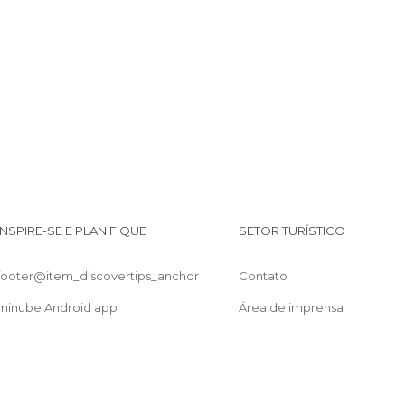
Jardim Botânico de Queenstown
Tour Senhor dos Anéis
Bungy jump AJ Hackett
INSPIRE-SE E PLANIFIQUE
SETOR TURÍSTICO
footer@item_discovertips_anchor
Contato
minube Android app
Área de imprensa