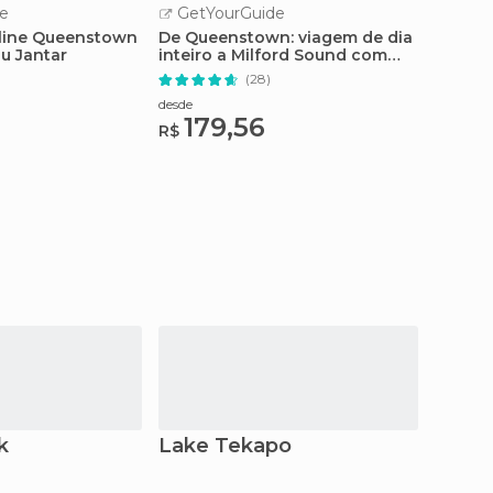
e
GetYourGuide
GetY
yline Queenstown
De Queenstown: viagem de dia
Queens
u Jantar
inteiro a Milford Sound com
de Gôn
almoço
(28)
desde
desde
179,56
36
R$
R$
k
Lake Tekapo