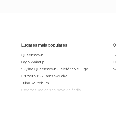
Lugares mais populares
O
Queenstown
Lago Wakatipu
Skyline Queenstown - Teleférico e Luge
Cruzeiro TSS Earnslaw Lake
Trilha Routeburn
Esportes Radicais na Nova Zelândia
Ponte Kawarau
Rio Dart
Saltos Skydive Nzone