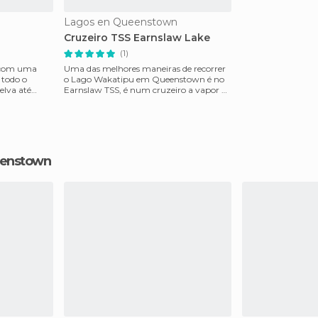
Lagos en Queenstown
Cruzeiro TSS Earnslaw Lake
(1)
s com uma
Uma das melhores maneiras de recorrer
 todo o
o Lago Wakatipu em Queenstown é no
elva até
Earnslaw TSS, é num cruzeiro a vapor de
quase 100 anos qu
eenstown