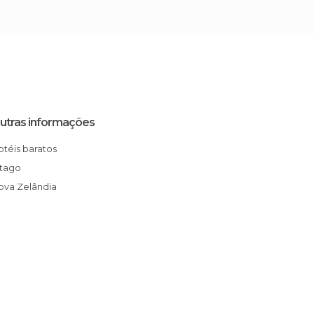
utras informações
Hotéis baratos
Otago
Nova Zelândia