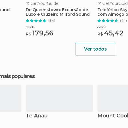
GetYourGuide
GetYourGuid
Sound
De Queenstown: Excursão de
Teleférico Sk
Luxo e Cruzeiro Milford Sound
com Almoço o
(84)
(44)
desde
desde
179,56
45,42
R$
R$
Ver todos
 mais populares
Te Anau
Mount Coo