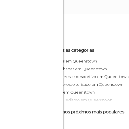
Todas as categorias
Aldeias em Queenstown
Caminhadas em Queenstown
De interesse desportivo em Queenstown
De interesse turístico em Queenstown
Lagos em Queenstown
Pára-quedismo em Queenstown
Destinos próximos mais populares