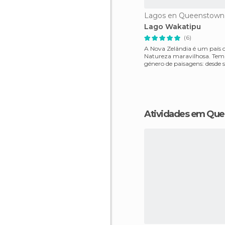
Lagos en Queenstown
Lago Wakatipu
(6)
A Nova Zelândia é um paí
Natureza maravilhosa. Tem
género de paisagens: desde s
géiseres, vulcões, fiordes
Atividades em Qu