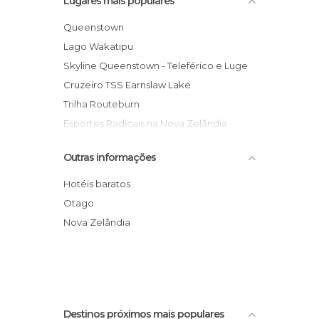
Lugares mais populares
Queenstown
Lago Wakatipu
Skyline Queenstown - Teleférico e Luge
Cruzeiro TSS Earnslaw Lake
Trilha Routeburn
Esportes Radicais na Nova Zelândia
Ponte Kawarau
Outras informações
Rio Dart
Saltos Skydive Nzone
Hotéis baratos
Jardim Botânico de Queenstown
Otago
Tour Senhor dos Anéis
Nova Zelândia
Bungy jump AJ Hackett
Destinos próximos mais populares