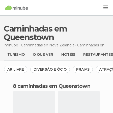
Caminhadas em
Queenstown
minube
Caminhadas en
Nova Zelândia
Caminhadas en
Ota
TURISMO
O QUE VER
HOTÉIS
RESTAURANTES
AR LIVRE
DIVERSÃO E ÓCIO
PRAIAS
ATRAÇ
8 caminhadas em Queenstown