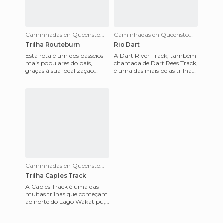
Caminhadas en Queenstown
Caminhadas en Queenstown
Trilha Routeburn
Rio Dart
Esta rota é um dos passeios
A Dart River Track, também
mais populares do país,
chamada de Dart Rees Track,
graças à sua localização
é uma das mais belas trilhas
entre os parques nacionais
para caminhadas na região
Mount Aspiring e Fiordland
do lago Wakatipu em
Caminhadas en Queenstown
Trilha Caples Track
A Caples Track é uma das
muitas trilhas que começam
ao norte do Lago Wakatipu,
perto de Kinloch, Glenorchy,
e a cerca de uns 50 km