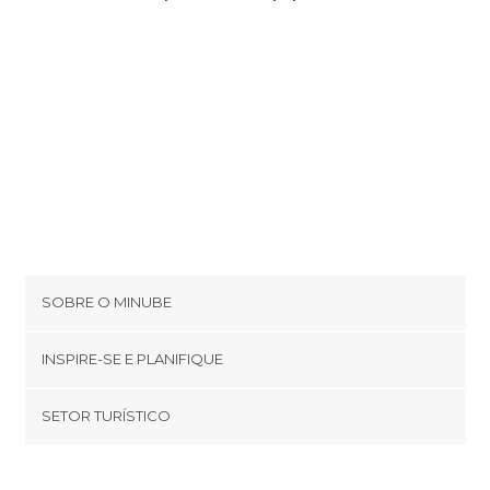
SOBRE O MINUBE
Cookies
INSPIRE-SE E PLANIFIQUE
Política de privacidade
footer@item_discovertips_anchor
SETOR TURÍSTICO
Términos e Condições
minube Android app
Contato
Quem somos