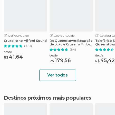
GetYourGuide
GetYourGuide
GetYourGu
Cruzeiro no Milford Sound
De Queenstown: Excursão
Teleférico S
de Luxo e Cruzeiro Milford
Queenstow
(100)
Sound
ou Jantar
(84)
desde
desde
desde
41,64
R$
179,56
45,42
R$
R$
Ver todos
Destinos próximos mais populares