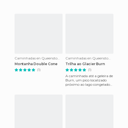
Caminhadas en Queenstown
Caminhadas en Queenstown
Montanha Double Cone
Trilha ao Glacier Burn
(1)
(1)
A caminhada até a geleira de
Burn, um pico localizado
próximo ao lago congelado
Wakatipu e de Queenstown,
começa na cidade de Kinl