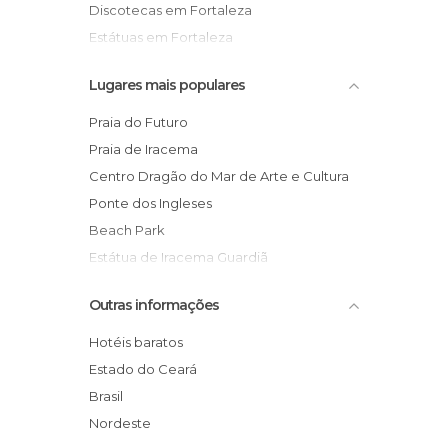
Discotecas em Fortaleza
Estátuas em Fortaleza
Jardins em Fortaleza
Lugares mais populares
Mercados em Fortaleza
Museus em Fortaleza
Praia do Futuro
Praias em Fortaleza
Praia de Iracema
Teatros em Fortaleza
Centro Dragão do Mar de Arte e Cultura
Ponte dos Ingleses
Beach Park
Estátua de Iracema Guardiã
Pontal de Iracema
Outras informações
Jardim Japonês de Fortaleza
Aeroporto Internacional de Fortaleza
Hotéis baratos
Shopping Center Iguatemí Fortaleza
Estado do Ceará
Parque do Cocó
Brasil
Pirata Bar
Nordeste