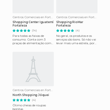
Centros Comerciais en Fortaleza
Centros Comerciais en Fortaleza
Shopping Center Iguatemí
Shopping RioMar
Fortaleza
Fortaleza
(14)
(4)
Para todas as faixas de
No geral, os produtos e os
consumo. Conta com 3
serviços são bons. Só não vai
praças de alimentação com
levar mais uma estrela, por
MUITA opção, cinema
conta do acesso principal,
moderno e praça de eventos
pela Lauro Nogueir
que eventual
Centros Comerciais en Fortaleza
North Shopping Jóquei
(4)
Ótimo cheias de roupas
bonitas