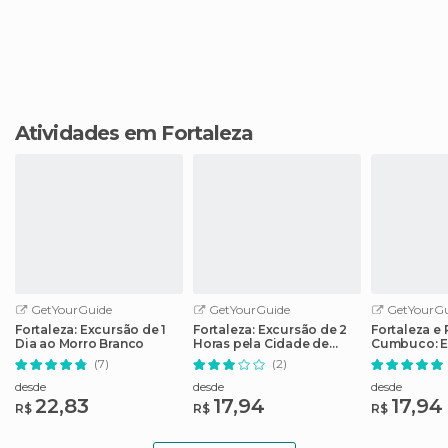
Atividades em Fortaleza
GetYourGuide
GetYourGuide
GetYourGu
Fortaleza: Excursão de 1
Fortaleza: Excursão de 2
Fortaleza e 
Dia ao Morro Branco
Horas pela Cidade de
Cumbuco: E
Manhã
Dia
(7)
(2)
desde
desde
desde
22,83
17,94
17,94
R$
R$
R$