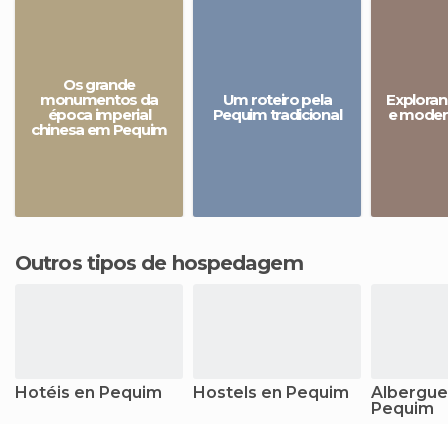
Os grande
monumentos da
Um roteiro pela
Exploran
época imperial
Pequim tradicional
e moder
chinesa em Pequim
Outros tipos de hospedagem
Hotéis en Pequim
Hostels en Pequim
Albergue
Pequim