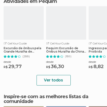
Atividades em Pequim
GetYourGuide
GetYourGuide
GetYourGu
Excursão de ônibus pela
Pequim: Excursão de
Ingresso pa
Grande Muralha de
Ônibus Muralha da China
Proibida
Mutianyu em Pequim
em Mutianyu
(288)
(189)
desde
desde
desde
29,77
36,30
8,82
R$
R$
R$
Ver todos
Inspire-se com as melhores listas da
comunidade