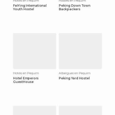
Hotéis en Pequim
Hostels en Pequim
FeiYing International
Peking Down Town
Youth Hostel
Backpackers
Hotéis en Pequim
Albergues en Pequim
Hotel Emperors
Peking Yard Hostel
GuestHouse