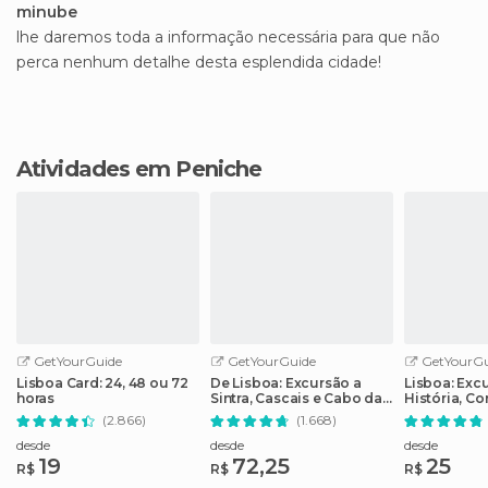
minube
lhe daremos toda a informação necessária para que não
perca nenhum detalhe desta esplendida cidade!
Atividades em Peniche
GetYourGuide
GetYourGuide
GetYourGu
Lisboa Card: 24, 48 ou 72
De Lisboa: Excursão a
Lisboa: Exc
horas
Sintra, Cascais e Cabo da
História, Co
Roca
de Vida
(2.866)
(1.668)
desde
desde
desde
19
72,25
25
R$
R$
R$