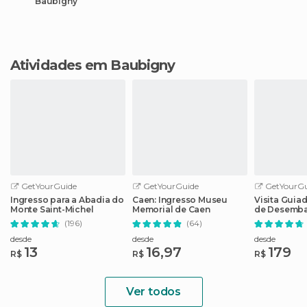
Baubigny
Atividades em Baubigny
GetYourGuide
GetYourGuide
GetYourGu
Ingresso para a Abadia do
Caen: Ingresso Museu
Visita Guia
Monte Saint-Michel
Memorial de Caen
de Desemba
Memorial d
(196)
(64)
desde
desde
desde
13
16,97
179
R$
R$
R$
Ver todos