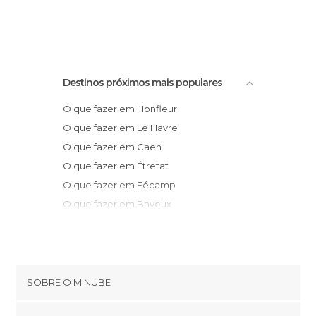
Destinos próximos mais populares
O que fazer em Honfleur
O que fazer em Le Havre
O que fazer em Caen
O que fazer em Étretat
O que fazer em Fécamp
O que fazer em Bayeux
O que fazer em Rouen
O que fazer em Veules-les-Roses
O que fazer em Acquigny
O que fazer em Dieppe
SOBRE O MINUBE
O que fazer em Sainte-Mère-Église
Cookies