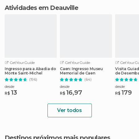
Atividades em Deauville
GetYourGuide
GetYourGuide
GetYourGu
Ingresso para a Abadia do
Caen: Ingresso Museu
Visita Guia
Monte Saint-Michel
Memorial de Caen
de Desemba
Memorial d
(196)
(64)
desde
desde
desde
13
16,97
179
R$
R$
R$
Ver todos
Destinos próximos mais populares