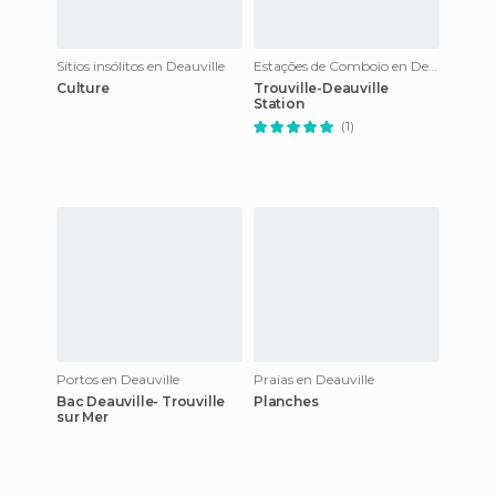
Sítios insólitos en Deauville
Estações de Comboio en Deauville
Culture
Trouville-Deauville
Station
(1)
Portos en Deauville
Praias en Deauville
Bac Deauville- Trouville
Planches
sur Mer