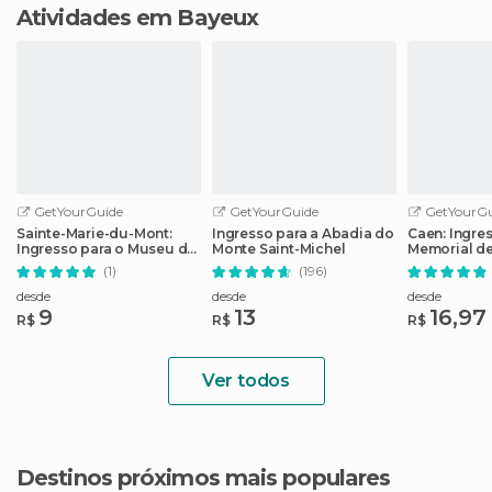
Atividades em Bayeux
GetYourGuide
GetYourGuide
GetYourGu
Sainte-Marie-du-Mont:
Ingresso para a Abadia do
Caen: Ingre
Ingresso para o Museu do
Monte Saint-Michel
Memorial d
Dia D de Utah Beach
(1)
(196)
desde
desde
desde
9
13
16,97
R$
R$
R$
Ver todos
Destinos próximos mais populares