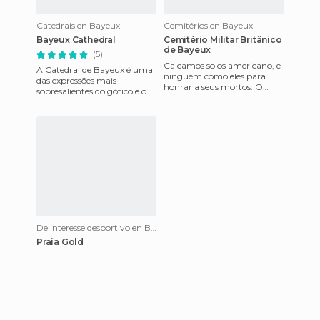
Catedrais en Bayeux
Cemitérios en Bayeux
Bayeux Cathedral
Cemitério Militar Britânico
de Bayeux
(5)
Calcamos solos americano, e
A Catedral de Bayeux é uma
ninguém como eles para
das expressões mais
honrar a seus mortos. O
sobresalientes do gótico e o
silêncio e o recogimiento é
románico francês. No
tão atronador como as mi
mesmo centro da villa, há
que cam
De interesse desportivo en Bayeux
Praia Gold