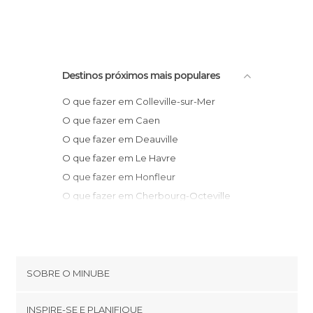
Destinos próximos mais populares
O que fazer em Colleville-sur-Mer
O que fazer em Caen
O que fazer em Deauville
O que fazer em Le Havre
O que fazer em Honfleur
O que fazer em Cherbourg-Octeville
O que fazer em Granville
O que fazer em Étretat
O que fazer em Fécamp
O que fazer em Saint-Malo
SOBRE O MINUBE
O que fazer em Dinard
Cookies
O que fazer em Rouen
INSPIRE-SE E PLANIFIQUE