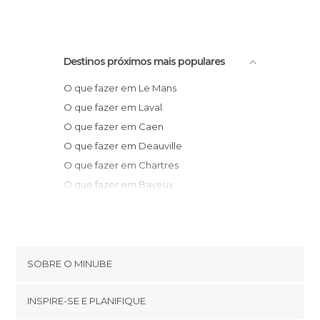
Destinos próximos mais populares
O que fazer em Le Mans
O que fazer em Laval
O que fazer em Caen
O que fazer em Deauville
O que fazer em Chartres
O que fazer em Bayeux
O que fazer em Honfleur
O que fazer em Acquigny
O que fazer em Angers
O que fazer em Le Havre
SOBRE O MINUBE
O que fazer em Tours
Cookies
O que fazer em Saint-Pierre-des-Corps
INSPIRE-SE E PLANIFIQUE
Política de privacidade
O que fazer em Saumur