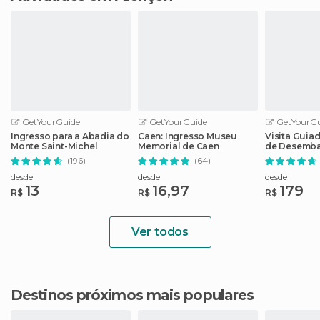
GetYourGuide
GetYourGuide
GetYourGu
Ingresso para a Abadia do
Caen: Ingresso Museu
Visita Guia
Monte Saint-Michel
Memorial de Caen
de Desemba
Memorial d
(196)
(64)
desde
desde
desde
13
16,97
179
R$
R$
R$
Ver todos
Destinos próximos mais populares