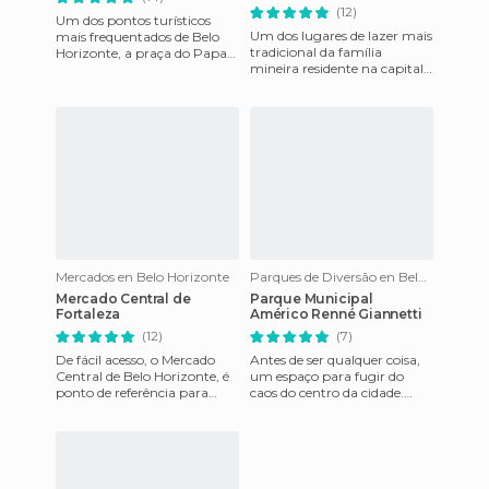
(12)
Um dos pontos turísticos
Um dos lugares de lazer mais
mais frequentados de Belo
tradicional da família
Horizonte, a praça do Papa
mineira residente na capital.
fica aos pés da Serra do
O Jardim zoológico recebe
Curral a mais de 11000 metr
centenas de visitantes
Mercados en Belo Horizonte
Parques de Diversão en Belo Horizonte
Mercado Central de
Parque Municipal
Fortaleza
Américo Renné Giannetti
(12)
(7)
De fácil acesso, o Mercado
Antes de ser qualquer coisa,
Central de Belo Horizonte, é
um espaço para fugir do
ponto de referência para
caos do centro da cidade.
mineiros e turistas que
Assim é o Parque Municipal
buscam um pedaço de Minas
Américo Renê Giannetti (