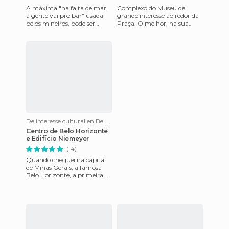
A máxima "na falta de mar,
Complexo do Museu de
a gente vai pro bar" usada
grande interesse ao redor da
pelos mineiros, pode ser
Praça. O melhor, na sua
substituída pela Lagoa da
especialidade e pela
Pampulha. Alguns me
implantação de meios
matam
técnicos, é o
De interesse cultural en Belo Horizonte
Centro de Belo Horizonte
e Edifício Niemeyer
(14)
Quando cheguei na capital
de Minas Gerais, a famosa
Belo Horizonte, a primeira
coisa que me impressionou
foi a modernidade da cida