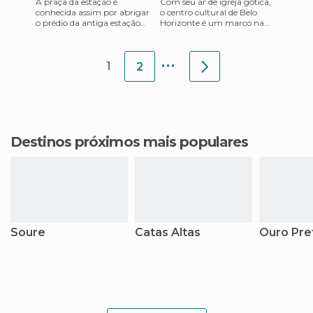
A praça da estação é
Com seu ar de igreja gótica,
conhecida assim por abrigar
o centro cultural de Belo
o prédio da antiga estação
Horizonte é um marco na
ferroviária de Belo Horizonte,
noite. Com efeito, as ruas que
hoje Museu de Artes e O
rodeiam, bem animada
...
1
2
Destinos próximos mais populares
Soure
Catas Altas
Ouro Pre