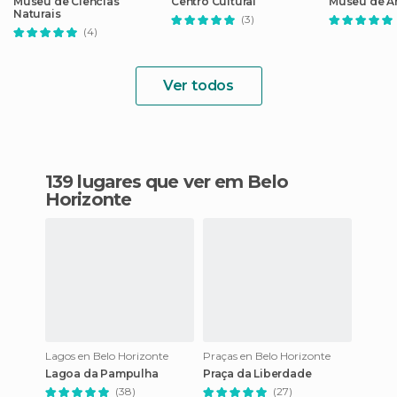
Museu de Ciências
Centro Cultural
Museu de Ar
Naturais
(3)
(4)
Ver todos
139 lugares que ver em Belo
Horizonte
Lagos en Belo Horizonte
Praças en Belo Horizonte
Lagoa da Pampulha
Praça da Liberdade
(38)
(27)