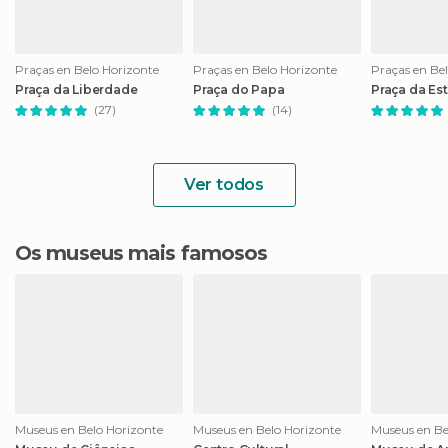
Praças en Belo Horizonte
Praças en Belo Horizonte
Praças en Be
Praça da Liberdade
Praça do Papa
Praça da Es
(27)
(14)
Ver todos
Os museus mais famosos
Museus en Belo Horizonte
Museus en Belo Horizonte
Museus en Be