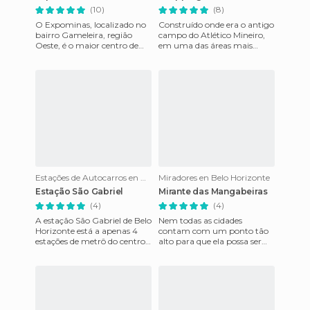
(10)
(8)
O Expominas, localizado no
Construído onde era o antigo
bairro Gameleira, região
campo do Atlético Mineiro,
Oeste, é o maior centro de
em uma das áreas mais
convensões de Belo
nobres de Belo Horizonte, o
Horizonte e um dos maiores
shopping Diamond Mall é
do pa
Estações de Autocarros en Belo Horizonte
Miradores en Belo Horizonte
Estação São Gabriel
Mirante das Mangabeiras
(4)
(4)
A estação São Gabriel de Belo
Nem todas as cidades
Horizonte está a apenas 4
contam com um ponto tão
estações de metrô do centro
alto para que ela possa ser
da cidade e conecta-se com a
vista de cima. Belo Horizonte
maioria das cida
conta com este atrativo e