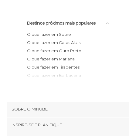
Zonas de Compras em Belo Horizonte
Zoos em Belo Horizonte
Destinos próximos mais populares
O que fazer em Soure
O que fazer em Catas Altas
O que fazer em Ouro Preto
O que fazer em Mariana
O que fazer em Tiradentes
O que fazer em Barbacena
O que fazer em Lima Duarte
O que fazer em São Thomé das Letras
O que fazer em Rio das Flores
O que fazer em Valença
SOBRE O MINUBE
O que fazer em São Lourenço
Cookies
O que fazer em Pouso Alto
INSPIRE-SE E PLANIFIQUE
Política de privacidade
O que fazer em Miguel Pereira