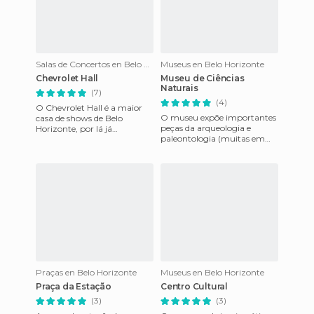
Salas de Concertos en Belo Horizonte
Museus en Belo Horizonte
Chevrolet Hall
Museu de Ciências
Naturais
(7)
(4)
O Chevrolet Hall é a maior
O museu expõe importantes
casa de shows de Belo
peças da arqueologia e
Horizonte, por lá já
paleontologia (muitas em
passaram grandes nomes do
réplicas e alguns originais),
show business nacional e
em uma escala de tempo
internaci
geo
Praças en Belo Horizonte
Museus en Belo Horizonte
Praça da Estação
Centro Cultural
(3)
(3)