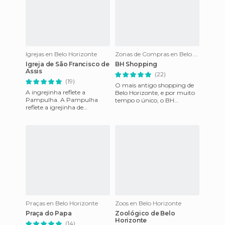
Igrejas en Belo Horizonte
Zonas de Compras en Belo Horizonte
Igreja de São Francisco de
BH Shopping
Assis
(22)
(19)
O mais antigo shopping de
A ingrejinha reflete a
Belo Horizonte, e por muito
Pampulha. A Pampulha
tempo o único, o BH
reflete a igrejinha de
Shopping é uma ótima
Niemeyer. O nome oficial
opção de compras, lazer e
dela é Capela Curial de São
passeio n
Francisco
Praças en Belo Horizonte
Zoos en Belo Horizonte
Praça do Papa
Zoológico de Belo
Horizonte
(14)