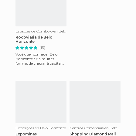
Estações de Comboio en Belo Horizonte
Rodoviária de Belo
Horizonte
(13)
Você quer conhecer Belo
Horizonte? Há muitas
formas de chegar à capital
mineira, por carro, trem,
avião e ônibus. E se escolher
ir
Exposições en Belo Horizonte
Centros Comerciais en Belo Horizonte
Expominas
Shopping Diamond Mall