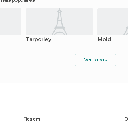
 mais populares
Tarporley
Mold
Ver todos
Fica em
O