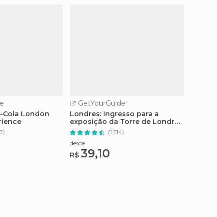
e
GetYourGuide
GetY
a-Cola London
Londres: Ingresso para a
De Lon
rience
exposição da Torre de Londres
Ingres
e das Joias da Coroa
Estúdi
0)
(1.514)
desde
desde
39,10
12
R$
R$