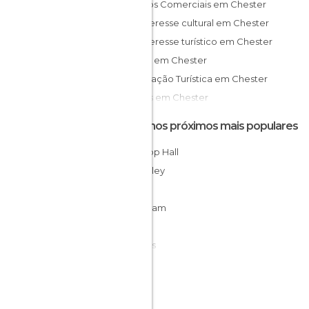
Centros Comerciais em Chester
De interesse cultural em Chester
De interesse turístico em Chester
Igrejas em Chester
Informação Turística em Chester
Jardins em Chester
Lojas em Chester
Destinos próximos mais populares
Monumentos Históricos em Chester
Northop Hall
Rios em Chester
Tarporley
Ruas em Chester
Mold
Wrexham
Hale
Widnes
Birkenhead
Liverpool
Nantwich