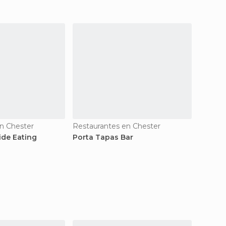
n Chester
Restaurantes en Chester
Restau
ide Eating
Porta Tapas Bar
Roly's