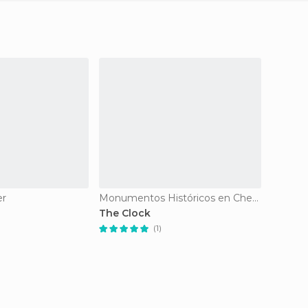
er
Monumentos Históricos en Chester
Estaçõ
The Clock
Cheste
(1)