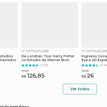
GetYourGuide
GetYourGuid
estúdios
De Londres: Tour Harry Potter
Ingresso Coc
traslados
no Estúdio da Warner Bros.
Eye e 4D Expe
(3.211)
(2.61
desde
desde
126,85
26
R$
R$
Ver todos