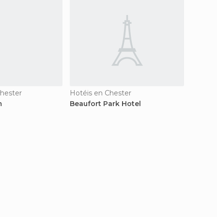
hester
Hotéis en Chester
Hotéis
m
Beaufort Park Hotel
De Ver