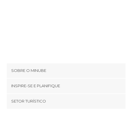
SOBRE O MINUBE
Cookies
INSPIRE-SE E PLANIFIQUE
Política de privacidade
footer@item_discovertips_anchor
SETOR TURÍSTICO
Términos e Condições
minube Android app
Contato
Quem somos
Área de imprensa