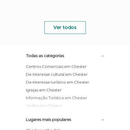
Ver todos
Todas as categorias
Centros Comerciais em Chester
De interesse cultural em Chester
De interesse turístico em Chester
Igrejas em Chester
Informação Turística em Chester
Jardins em Chester
Lojas em Chester
Lugares mais populares
Monumentos Históricos em Chester
Rios em Chester