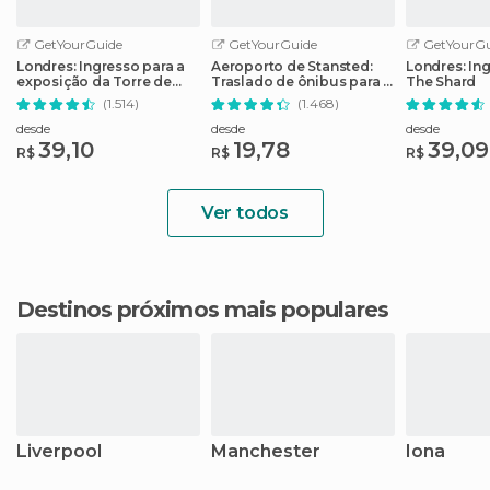
GetYourGuide
GetYourGuide
GetYourGu
Londres: Ingresso para a
Aeroporto de Stansted:
Londres: In
exposição da Torre de
Traslado de ônibus para o
The Shard
Londres e das Joias da
centro de Londres
(1.514)
(1.468)
Coroa
desde
desde
desde
39,10
19,78
39,09
R$
R$
R$
Ver todos
Destinos próximos mais populares
Liverpool
Manchester
Iona