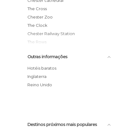
Chester cathedral
Ruas em Chester
The Cross
Chester Zoo
The Clock
Chester Railway Station
The Rows
Chester city walls
Outras informações
Commercial center Rows
New Gate
Hotéis baratos
King Charles Tower
Inglaterra
Queen's Park Bridge
Reino Unido
Victorian and medieval houses
Destinos próximos mais populares