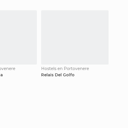
tovenere
Hostels en Portovenere
Casas 
ia
Relais Del Golfo
B & B 
Rural 