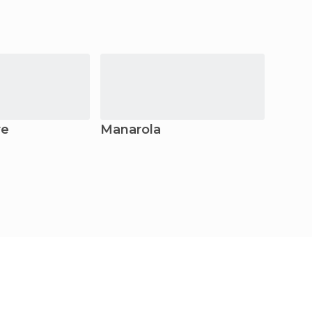
re
Manarola
Ameg