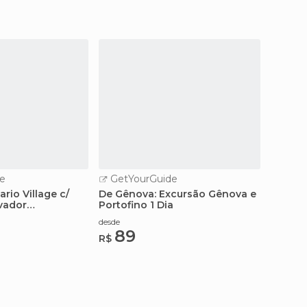
e
GetYourGuide
GetY
rio Village c/
De Gênova: Excursão Gênova e
Cinque
vador
Portofino 1 Dia
Dias s
desde
desde
89
62
R$
R$