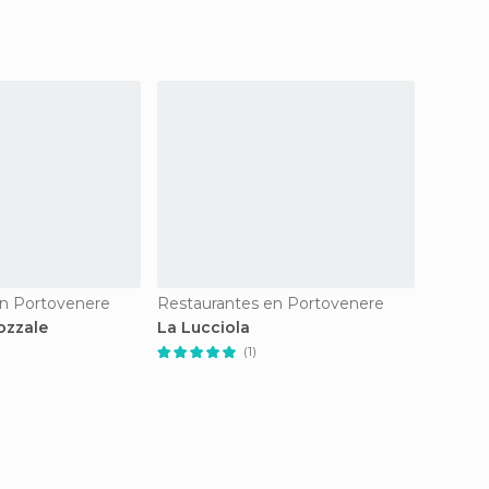
en Portovenere
Restaurantes en Portovenere
Restau
Pozzale
La Lucciola
La Pit
(1)