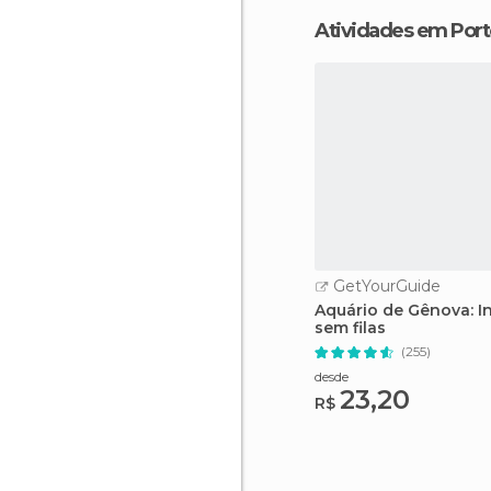
Atividades em Por
GetYourGuide
Aquário de Gênova: I
sem filas
(255)
desde
23,20
R$