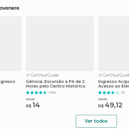
tovenere
GetYourGuide
GetYourGuid
ngresso
Gênova: Excursão a Pé de 2
Ingresso Acqua
Horas pelo Centro Histórico
Acesso ao Ele
Panorâmico
(156)
(3)
desde
desde
14
49,12
R$
R$
Ver todos