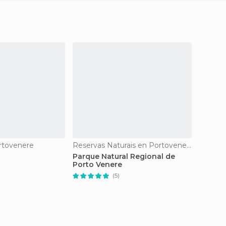
rtovenere
Reservas Naturais en Portovenere
Portos
Parque Natural Regional de
Doria 
Porto Venere
(5)