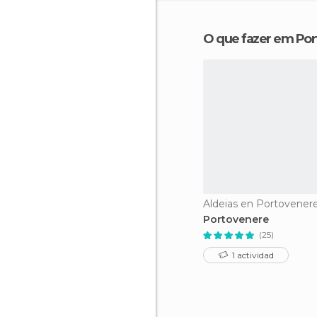
O que fazer em Po
Aldeias en Portovener
Portovenere
(25)
1 actividad