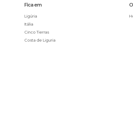
Fica em
O
Ligúria
Itália
Cinco Tierras
Costa de Liguria