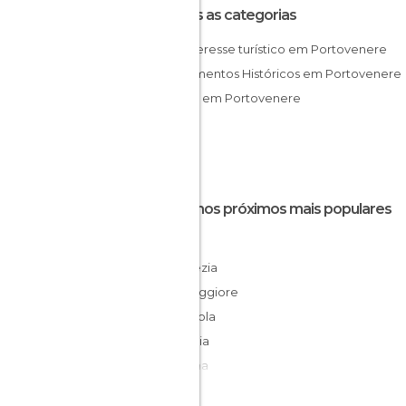
Todas as categorias
De interesse turístico em Portovenere
Monumentos Históricos em Portovenere
Portos em Portovenere
Destinos próximos mais populares
Lerici
La Spezia
Riomaggiore
Manarola
Ameglia
Sarzana
Corniglia