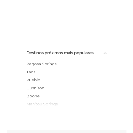
Destinos próximos mais populares
Pagosa Springs
Taos
Pueblo
Gunnison
Boone
Manitou Springs
Colorado Springs
Durango
Telluride