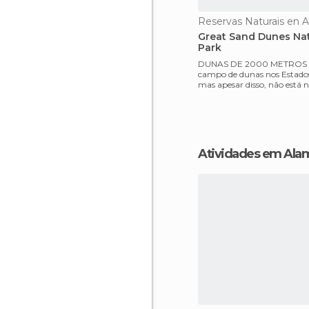
Reservas Naturais en 
Great Sand Dunes Nat
Park
DUNAS DE 2000 METROS É o maior
campo de dunas nos Estados
mas apesar disso, não está 
beleza das dunas de are
Atividades em Ala