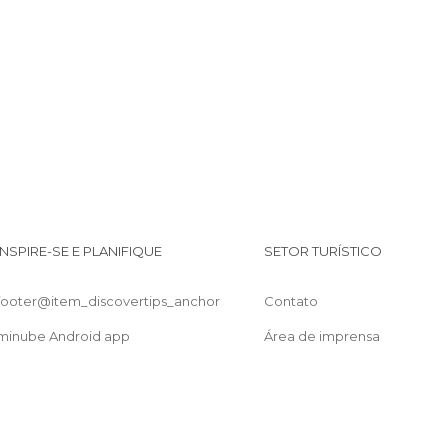
INSPIRE-SE E PLANIFIQUE
SETOR TURÍSTICO
footer@item_discovertips_anchor
Contato
minube Android app
Área de imprensa