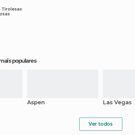
 Tirolesas
osas
 mais populares
Aspen
Las Vegas
Ver todos