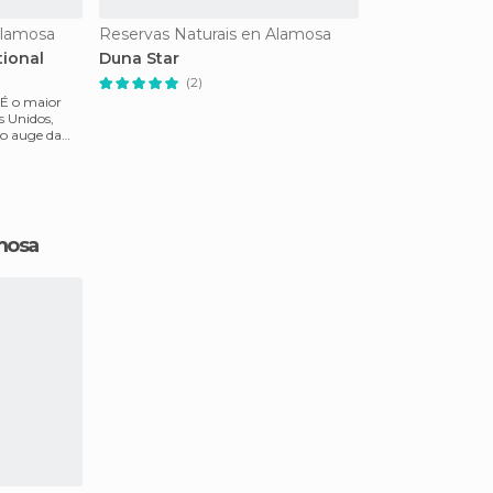
Alamosa
Reservas Naturais en Alamosa
ional
Duna Star
(2)
 Unidos,
no auge da
mosa