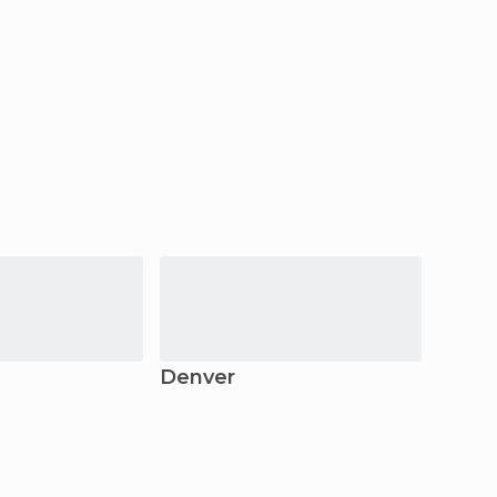
Denver
Albu