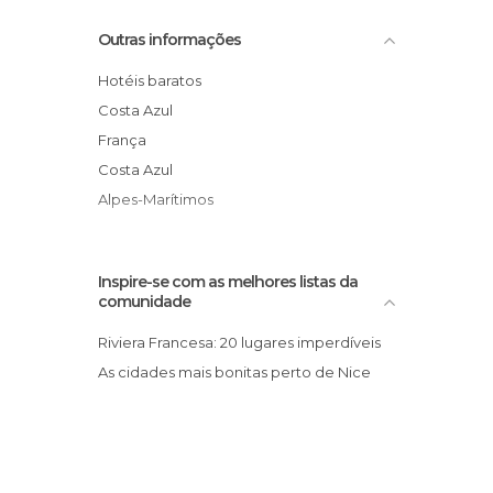
Lojas em Niza
Catedral Ortodoxa Russa Saint-Nicolas
Outras informações
Mercados em Niza
Praça Garibaldi
Miradores em Niza
Museu de Arte Moderna e
Hotéis baratos
Monumentos Históricos em Niza
Contemporânea
Costa Azul
Museus em Niza
Catedral Sainte Réparate de Nice
França
Palácios em Niza
Opera de Nice
Costa Azul
Portos em Niza
Fenocchio
Alpes-Marítimos
Praças em Niza
Praias em Niza
Ruas em Niza
Inspire-se com as melhores listas da
comunidade
Sítios insólitos em Niza
Teatros em Niza
Riviera Francesa: 20 lugares imperdíveis
As cidades mais bonitas perto de Nice