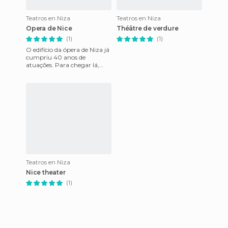
Teatros en Niza
Teatros en Niza
Opera de Nice
Théâtre de verdure
(1)
(1)
O edifício da ópera de Niza já
cumpriu 40 anos de
atuações. Para chegar lá,
tem várias linhas de ônibus
que o deixam ao lado, co
Teatros en Niza
Nice theater
(1)