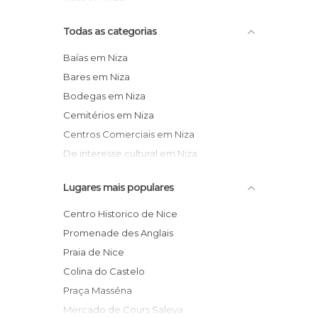
Todas as categorias
Baías em Niza
Bares em Niza
Bodegas em Niza
Cemitérios em Niza
Centros Comerciais em Niza
De interesse cultural em Niza
De interesse desportivo em Niza
Lugares mais populares
De interesse turístico em Niza
Espectáculos em Niza
Centro Historico de Nice
Estações de Comboio em Niza
Promenade des Anglais
Estátuas em Niza
Praia de Nice
Festas em Niza
Colina do Castelo
Igrejas em Niza
Praça Masséna
Jardins em Niza
Mercado de Cours Saleya