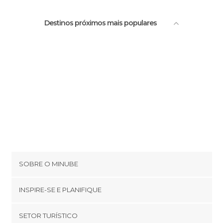
Destinos próximos mais populares
SOBRE O MINUBE
Cookies
INSPIRE-SE E PLANIFIQUE
Política de privacidade
footer@item_discovertips_anchor
SETOR TURÍSTICO
Términos e Condições