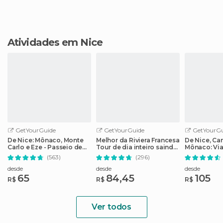
Atividades em Nice
GetYourGuide
GetYourGuide
GetYourGu
De Nice: Mônaco, Monte
Melhor da Riviera Francesa
De Nice, Ca
Carlo e Eze - Passeio de
Tour de dia inteiro saindo
Mônaco: Via
meio dia
de Nice
Riviera Fran
(563)
(296)
desde
desde
desde
65
84,45
105
R$
R$
R$
Ver todos