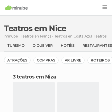
Teatros em Nice
minube
Teatros en
França
Teatros en
Costa Azul
Teatros
em
TURISMO
O QUE VER
HOTÉIS
RESTAURANTES
ATRAÇÕES
COMPRAS
AR LIVRE
ROTEIROS
3 teatros em Niza