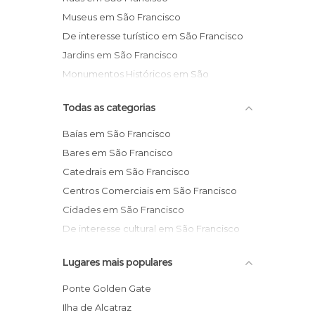
Museus em São Francisco
De interesse turístico em São Francisco
Jardins em São Francisco
Monumentos Históricos em São
Francisco
Todas as categorias
Baías em São Francisco
Bares em São Francisco
Catedrais em São Francisco
Centros Comerciais em São Francisco
Cidades em São Francisco
De interesse cultural em São Francisco
De interesse desportivo em São
Lugares mais populares
Francisco
De interesse turístico em São Francisco
Ponte Golden Gate
Festas em São Francisco
Ilha de Alcatraz