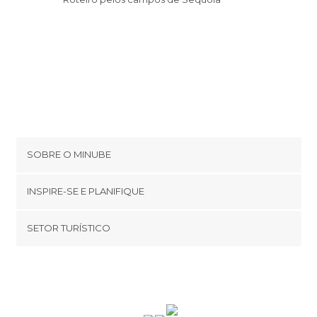
SOBRE O MINUBE
Cookies
INSPIRE-SE E PLANIFIQUE
Política de privacidade
footer@item_discovertips_anchor
SETOR TURÍSTICO
Términos e Condições
minube Android app
Contato
Quem somos
Área de imprensa