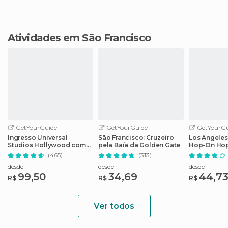
Atividades em São Francisco
GetYourGuide
GetYourGuide
GetYourGu
Ingresso Universal
São Francisco: Cruzeiro
Los Angeles
Studios Hollywood com
pela Baía da Golden Gate
Hop-On Hop
Cancelamento Fácil
guia de áud
(465)
(313)
desde
desde
desde
99,50
34,69
44,7
R$
R$
R$
Ver todos