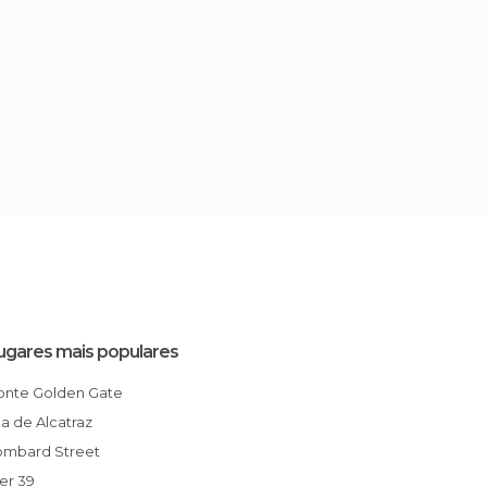
ugares mais populares
Ponte Golden Gate
lha de Alcatraz
Lombard Street
Pier 39