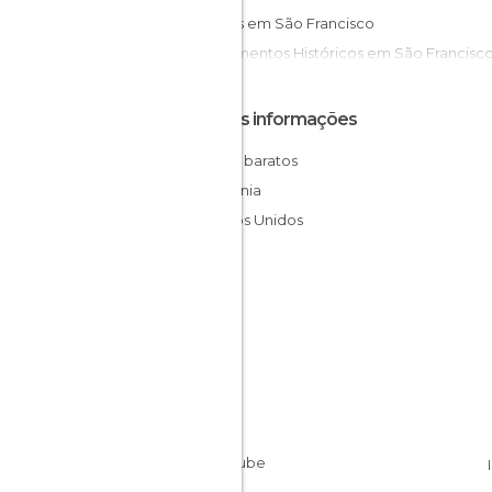
Jardins em São Francisco
Monumentos Históricos em São Francisc
Outras informações
Hotéis baratos
Califórnia
Estados Unidos