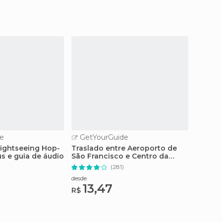
e
GetYourGuide
GetY
Sightseeing Hop-
Traslado entre Aeroporto de
Cruzei
s e guia de áudio
São Francisco e Centro da
São Fr
Cidade
(281)
desde
desde
13,47
68
R$
R$