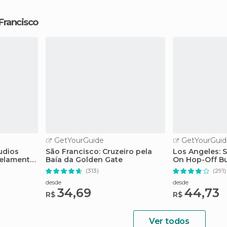
 Francisco
GetYourGuide
GetYourGuid
udios
São Francisco: Cruzeiro pela
Los Angeles: 
elamento
Baía da Golden Gate
On Hop-Off Bu
(313)
(291)
desde
desde
34,69
44,73
R$
R$
Ver todos