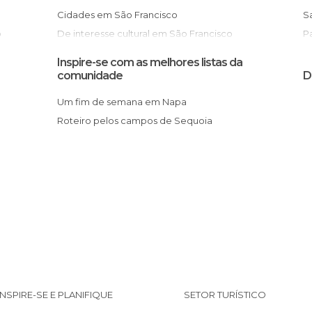
Cidades em São Francisco
o
De interesse cultural em São Francisco
De interesse desportivo em São Francisco
Inspire-se com as melhores listas da
De interesse turístico em São Francisco
comunidade
D
Festas em São Francisco
Um fim de semana em Napa
Ilhas em São Francisco
Roteiro pelos campos de Sequoia
Jardins em São Francisco
Lojas em São Francisco
Mercados em São Francisco
Miradores em São Francisco
Monumentos Históricos em São Francisco
Museus em São Francisco
Portos em São Francisco
Praças em São Francisco
Praias em São Francisco
INSPIRE-SE E PLANIFIQUE
SETOR TURÍSTICO
Ruas em São Francisco