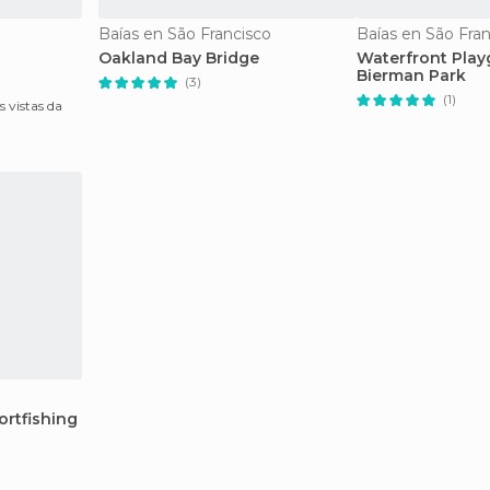
Baías en São Francisco
Baías en São Fra
Oakland Bay Bridge
Waterfront Play
Bierman Park
(3)
(1)
 vistas da
ortfishing