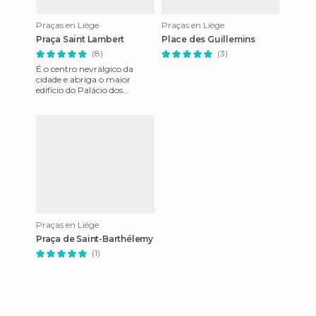
Praças en Liège
Praças en Liège
Praça Saint Lambert
Place des Guillemins
(8)
(3)
É o centro nevrálgico da
cidade e abriga o maior
edifício do Palácio dos
príncipes bispos. Em sua
época era a catedral que
agora n
Praças en Liège
Praça de Saint-Barthélemy
(1)