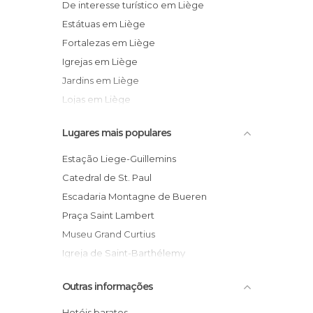
De interesse turístico em Liège
Estátuas em Liège
Fortalezas em Liège
Igrejas em Liège
Jardins em Liège
Lojas em Liège
Monumentos Históricos em Liège
Lugares mais populares
Museus em Liège
Palácios em Liège
Estação Liege-Guillemins
Praças em Liège
Catedral de St. Paul
Ruas em Liège
Escadaria Montagne de Bueren
Teatros em Liège
Praça Saint Lambert
Museu Grand Curtius
Igreja de Saint-Barthélemy
Ponte des Arches
Outras informações
Cemitério Americano
Palácio dos Príncipes Bispos
Hotéis baratos