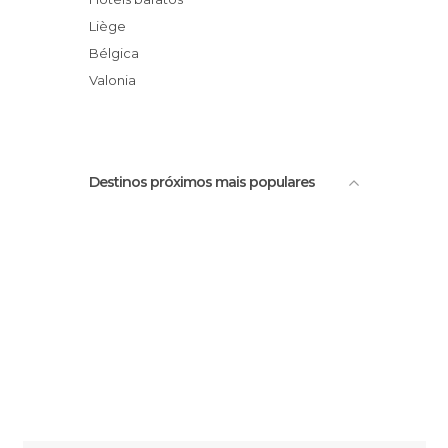
Opéra Royal de Wallonie
Liège
Museu Aquário
Bélgica
Cidadela de Liege
Valonia
Destinos próximos mais populares