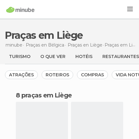
Praças em Liège
minube
Praças en
Bélgica
Praças en
Liège
Praças
em Liège
TURISMO
O QUE VER
HOTÉIS
RESTAURANTES
ATRAÇÕES
ROTEIROS
COMPRAS
VIDA NO
8 praças em Liège