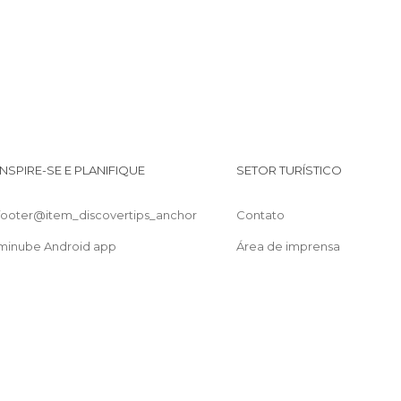
INSPIRE-SE E PLANIFIQUE
SETOR TURÍSTICO
footer@item_discovertips_anchor
Contato
minube Android app
Área de imprensa