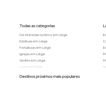
Todas as categorias
L
De interesse turístico em Liège
Estátuas em Liège
Fortalezas em Liège
Igrejas em Liège
Jardins em Liège
Lojas em Liège
I
Monumentos Históricos em Liège
Destinos próximos mais populares
Museus em Liège
Palácios em Liège
Praças em Liège
Ruas em Liège
Teatros em Liège