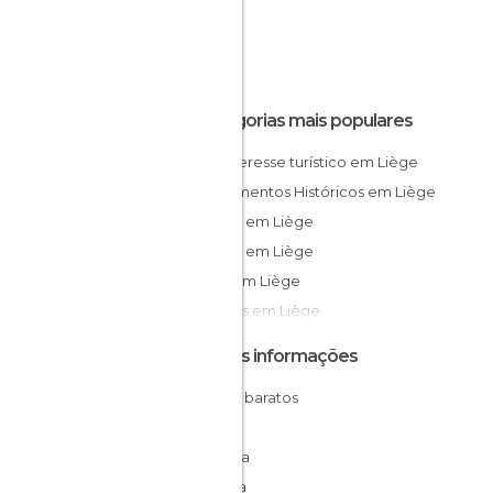
Categorias mais populares
De interesse turístico em Liège
Monumentos Históricos em Liège
Igrejas em Liège
Praças em Liège
Ruas em Liège
Museus em Liège
Outras informações
Hotéis baratos
Liège
Bélgica
Valonia