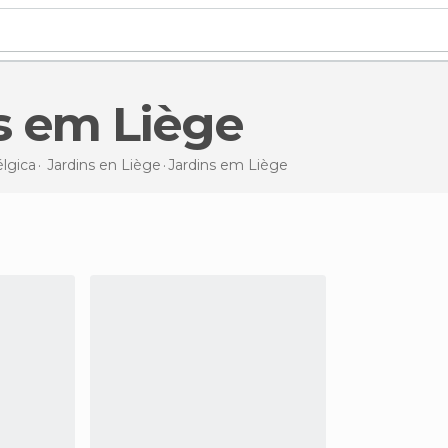
ns em Liège
lgica
Jardins en
Liège
Jardins
em Liège