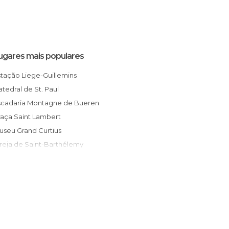
ugares mais populares
Estação Liege-Guillemins
Catedral de St. Paul
Escadaria Montagne de Bueren
Praça Saint Lambert
Museu Grand Curtius
greja de Saint-Barthélemy
Ponte des Arches
Cemitério Americano
Palácio dos Príncipes Bispos
Opéra Royal de Wallonie
Museu Aquário
Cidadela de Liege