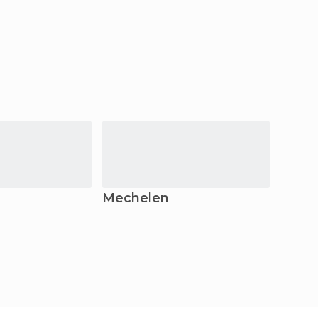
Mechelen
Antué