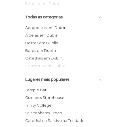
Estátuas em Dublin
Todas as categorias
Aeroportos em Dublin
Aldeias em Dublin
Bairros em Dublin
Bares em Dublin
Catedrais em Dublin
Cemitérios em Dublin
Centros Comerciais em Dublin
Lugares mais populares
De interesse turístico em Dublin
Estações de Comboio em Dublin
Temple Bar
Estádios em Dublin
Guinness Storehouse
Estátuas em Dublin
Trinity College
Festas em Dublin
St. Stephen's Green
Igrejas em Dublin
Catedral da Santíssima Trindade