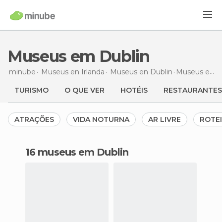
Museus em Dublin
minube
Museus en
Irlanda
Museus en
Dublin
Museus
em Dublin
TURISMO
O QUE VER
HOTÉIS
RESTAURANTES
ATRAÇÕES
VIDA NOTURNA
AR LIVRE
ROTE
16 museus em Dublin