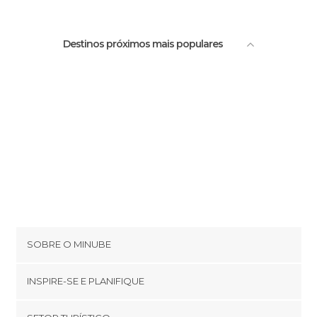
Destinos próximos mais populares
SOBRE O MINUBE
Cookies
INSPIRE-SE E PLANIFIQUE
Política de privacidade
footer@item_discovertips_anchor