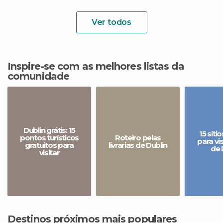
Ver todos
Inspire-se com as melhores listas da
comunidade
Dublin grátis: 15
15 sítio
pontos turísticos
Roteiro pelas
para vi
gratuitos para
livrarias de Dublin
de 
visitar
Destinos próximos mais populares