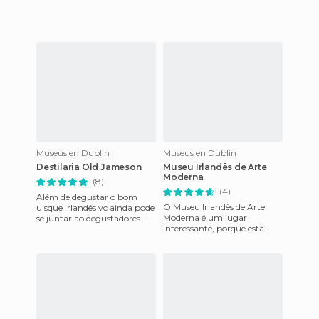
centro da cidade medieval de
Dublin. As exposições f
Museus en Dublin
Museus en Dublin
Destilaria Old Jameson
Museu Irlandês de Arte
Moderna
(8)
(4)
Além de degustar o bom
O Museu Irlandês de Arte
uisque Irlandês vc ainda pode
Moderna é um lugar
se juntar ao degustadores
interessante, porque está
profissionais do produto e
construído em um castelo,
"testar" com eles varias
perto de Kilmainham Jail, e
quando