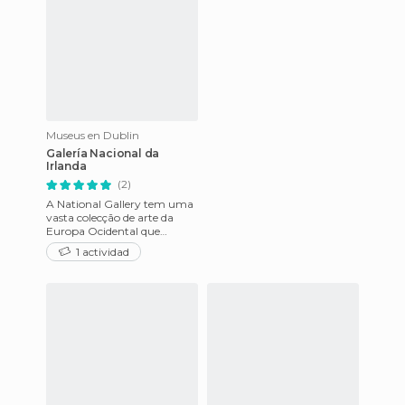
Museus en Dublin
Galería Nacional da
Irlanda
(2)
A National Gallery tem uma
vasta colecção de arte da
Europa Ocidental que
começa na Idade Média e
1 actividad
acaba na actualidade.
Destacam-s