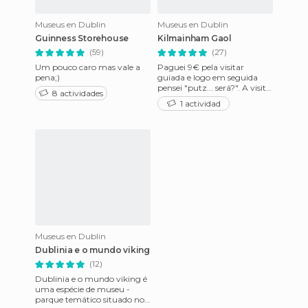
Museus en Dublin
Museus en Dublin
Guinness Storehouse
Kilmainham Gaol
(59)
(27)
Um pouco caro mas vale a
Paguei 9€ pela visitar
pena;)
guiada e logo em seguida
pensei "putz... será?". A visita
8 actividades
normal é 4€. Mas depois que
1 actividad
começou eu percebi qu
Museus en Dublin
Dublinia e o mundo viking
(12)
Dublinia e o mundo viking é
uma espécie de museu -
parque temático situado no