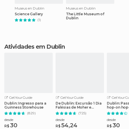
Museus en Dublin
Museus en Dublin
Science Gallery
The Little Museum of
Dublin
(1)
Atividades em Dublin
GetYourGuide
GetYourGuide
GetYourGu
Dublin: Ingresso para a
De Dublin: Excursão 1 Dia
Dublin: Pas
Guinness Storehouse
Falésias de Moher e
hop-on hop
Galway
(829)
(725)
desde
desde
desde
30
54,24
30
R$
R$
R$