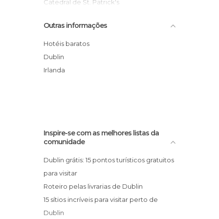
Jardins em Dublin
Catedral de St. Patrick's
Lojas em Dublin
Rua O'Connell Street
Outras informações
Mercados em Dublin
Kilmainham Gaol
Monumentos Históricos em Dublin
Castelo de Dublin
Hotéis baratos
Museus em Dublin
Monumento Spire of Dublín
Dublin
Pontes em Dublin
Ponte Ha'penny
Irlanda
Rios em Dublin
Dublinia e o mundo viking
Ruas em Dublin
Salas de Concertos em Dublin
Sítios insólitos em Dublin
Teatros em Dublin
Inspire-se com as melhores listas da
comunidade
Dublin grátis: 15 pontos turísticos gratuitos
para visitar
Roteiro pelas livrarias de Dublin
15 sítios incríveis para visitar perto de
Dublin