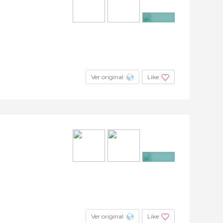
+6
Ver original
Like
+4
Ver original
Like