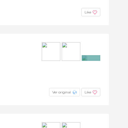
Like
+5
Ver original
Like