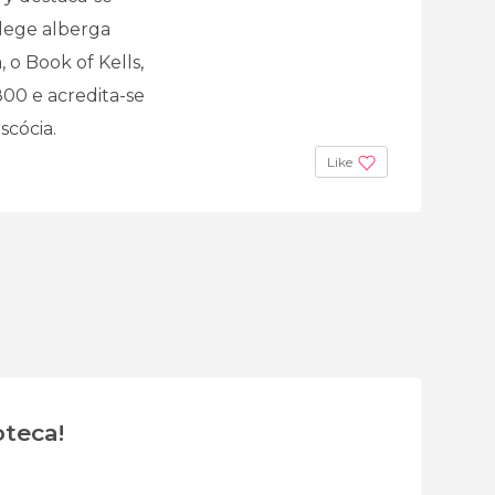
ollege alberga
 o Book of Kells,
00 e acredita-se
scócia.
Like
oteca!