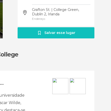
Grafton St. | College Green,
Dublín 2, Irlanda
Endereço
Salvar esse lugar
College
..
 universidade
scar Wilde,
ry destaca-se