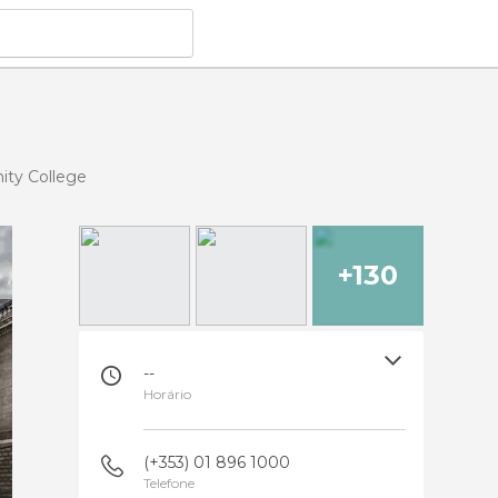
nity College
+130
--
Horário
(+353) 01 896 1000
Telefone