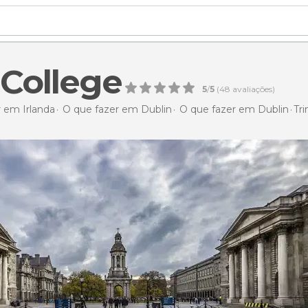
 College
5
/
5
(
48
avaliações)
 em Irlanda
O que fazer em Dublin
O que fazer em Dublin
Tri