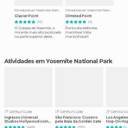
Miradores en Yosemite National Park
Miradores en Yosemite National Park
Glacier Point
Olmsted Point
(12)
(2)
O Colosso de Yosemite, o
Ponto dos elefantes
mirante mais alto localizado
marinhos! Vista
na parte superior deste
maravilhosa!!!
incrível rocha de granito,
com vista para o vale do
Atividades em Yosemite National Park
GetYourGuide
GetYourGuide
GetYourGu
Ingresso Universal
São Francisco: Cruzeiro
Los Angeles
Studios Hollywood com
pela Baía da Golden Gate
Hop-On Hop
Cancelamento Fácil
guia de áud
(465)
(313)