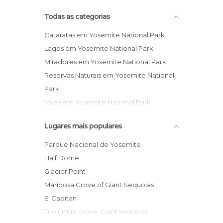
Todas as categorias
Cataratas em Yosemite National Park
Lagos em Yosemite National Park
Miradores em Yosemite National Park
Reservas Naturais em Yosemite National
Park
Vales em Yosemite National Park
Lugares mais populares
Parque Nacional de Yosemite
Half Dome
Glacier Point
Mariposa Grove of Giant Sequoias
El Capitan
Tuolumne grove. Giant sequoias