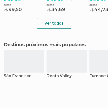
desde
desde
desde
99,50
34,69
44,7
R$
R$
R$
Ver todos
Destinos próximos mais populares
São Francisco
Death Valley
Furnace 