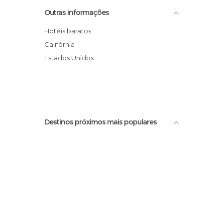
Upper Falls in Yosemite
Outras informações
Tenaya Lake
Tunnel View
Hotéis baratos
Cachoeira de Lower Yosemite
Califórnia
Olmsted Point
Estados Unidos
Ellery Lake
Destinos próximos mais populares