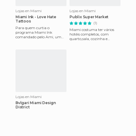
Lojas en Miami
Lojas en Miami
Miami Ink - Love Hate
Publix Super Market
Tattoos
(1)
Para quem curtia o
Miami costuma ter vários
programa Miami Ink
hotéis completos, com
comandado pelo Ami, um
quarto,sala, cozinha e
passeio imperdível em Miami
banheiro; então de vez em
Beach é visitar o estúdio de
quando é legal largar o agito
tatuagem ond
e fa
Lojas en Miami
Bvlgari Miami Design
District