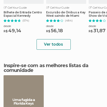
GetYourGuide
GetYourGuide
GetYourGu
Bilhete de Entrada Centro
Excursão de Ônibus a Key
Passeio de
Espacial Kennedy
West saindo de Miami
Show de Vi
em Evergla
(574)
(484)
desde
desde
desde
49,14
56,18
31,87
R$
R$
R$
Ver todos
Inspire-se com as melhores listas da
comunidade
Uma fugida a
Florida Keys