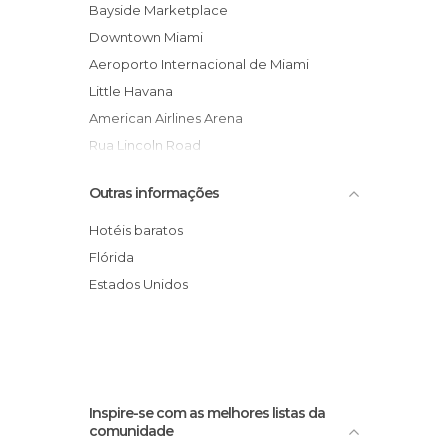
Estátuas em Miami
Bayside Marketplace
Jardins em Miami
Downtown Miami
Lojas em Miami
Aeroporto Internacional de Miami
Monumentos Históricos em Miami
Little Havana
Museus em Miami
American Airlines Arena
Praias em Miami
Rua Lincoln Road
Ruas em Miami
Museu e Jardim Vizcaya
Outras informações
Zoos em Miami
Museu de Arte de Miami
WynWood Art District
Hotéis baratos
Brickell
Flórida
Dolphin Mall
Estados Unidos
Zoo Miami
Inspire-se com as melhores listas da
comunidade