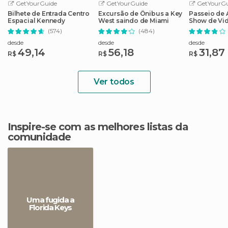
GetYourGuide
GetYourGuide
GetYourGu
Bilhete de Entrada Centro
Excursão de Ônibus a Key
Passeio de
Espacial Kennedy
West saindo de Miami
Show de Vi
em Evergla
(574)
(484)
desde
desde
desde
49,14
56,18
31,87
R$
R$
R$
Ver todos
Inspire-se com as melhores listas da
comunidade
Uma fugida a
Florida Keys