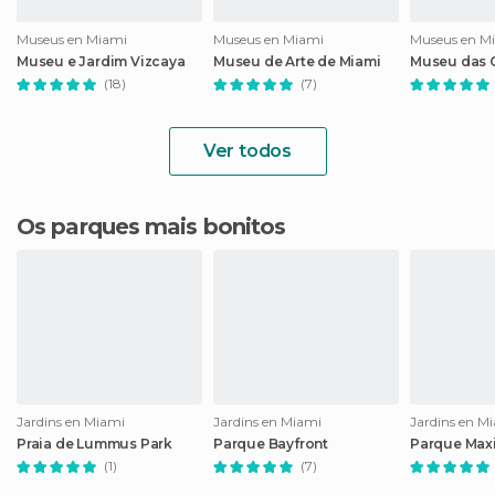
Museus en Miami
Museus en Miami
Museus en M
Museu e Jardim Vizcaya
Museu de Arte de Miami
Museu das 
(18)
(7)
Ver todos
Os parques mais bonitos
Jardins en Miami
Jardins en Miami
Jardins en M
Praia de Lummus Park
Parque Bayfront
Parque Ma
(1)
(7)