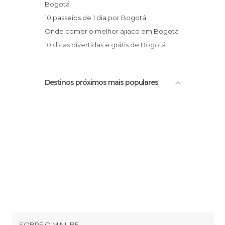
Polidesportivos em Bogotá
Bogotá
Praças em Bogotá
10 passeios de 1 dia por Bogotá
Reservas Naturais em Bogotá
Onde comer o melhor ajiaco em Bogotá
Ruas em Bogotá
10 dicas divertidas e grátis de Bogotá
Teatros em Bogotá
Universidades em Bogotá
Destinos próximos mais populares
Zonas de Compras em Bogotá
SOBRE O MINUBE