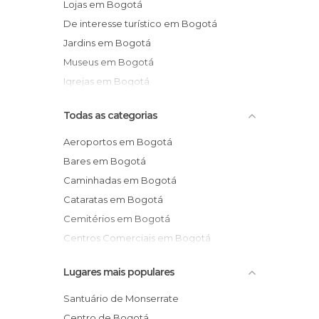
Lojas em Bogotá
De interesse turístico em Bogotá
Jardins em Bogotá
Museus em Bogotá
Igrejas em Bogotá
Todas as categorias
Aeroportos em Bogotá
Bares em Bogotá
Caminhadas em Bogotá
Cataratas em Bogotá
Cemitérios em Bogotá
Centros Comerciais em Bogotá
Cinemas em Bogotá
Lugares mais populares
Circuito Ciclismo em Bogotá
De interesse cultural em Bogotá
Santuário de Monserrate
De interesse desportivo em Bogotá
Centro de Bogotá