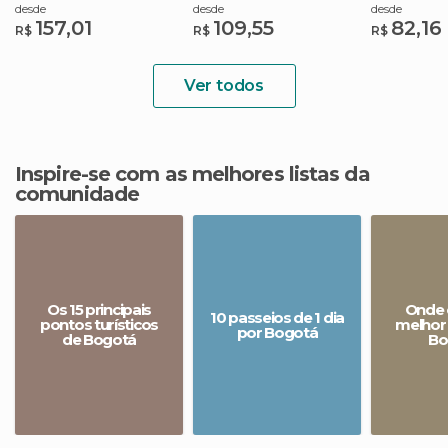
desde
desde
desde
157,01
109,55
82,16
R$
R$
R$
Ver todos
Inspire-se com as melhores listas da
comunidade
Os 15 principais
Onde 
10 passeios de 1 dia
pontos turísticos
melhor 
por Bogotá
de Bogotá
Bo