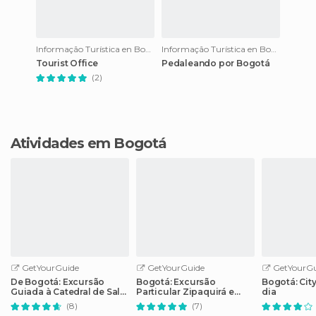
Informação Turística en Bogotá
Informação Turística en Bogotá
Tourist Office
Pedaleando por Bogotá
(2)
Atividades em Bogotá
GetYourGuide
GetYourGuide
GetYourGu
De Bogotá: Excursão
Bogotá: Excursão
Bogotá: Cit
Guiada à Catedral de Sal
Particular Zipaquirá e
dia
de Zipaquirá
Catedral de Sal
(8)
(7)