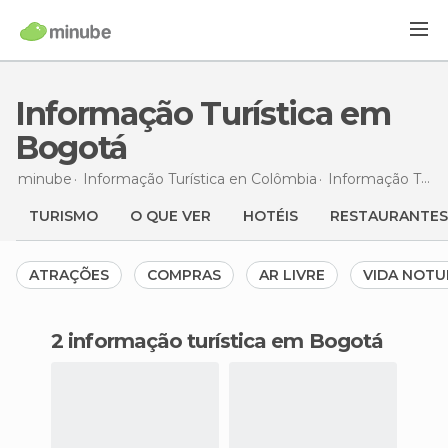
Informação Turística em
Bogotá
minube
Informação Turística en
Colômbia
Informação Turística en
TURISMO
O QUE VER
HOTÉIS
RESTAURANTES
ATRAÇÕES
COMPRAS
AR LIVRE
VIDA NOT
2 informação turística em Bogotá