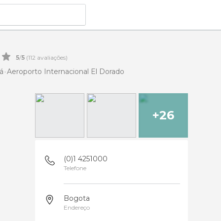
5
/
5
(
112
avaliações)
á
Aeroporto Internacional El Dorado
+26
(0)1 4251000
Telefone
Bogota
Endereço