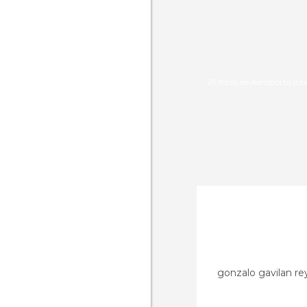
29 fotos de Aeroporto Int
gonzalo gavilan re