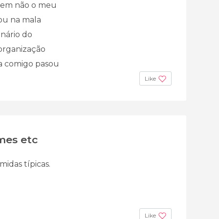
arem não o meu
ou na mala
nário do
 organização
va comigo pasou
Like
mes etc
midas típicas.
Like