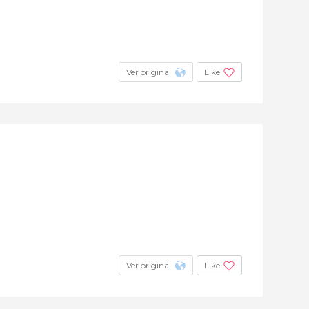
Ver original
Like
Ver original
Like