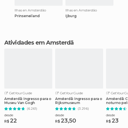
Ilhas en Amsterdão
Ilhas en Amsterdão
Prinseneiland
Ijburg
Atividades em Amsterdã
GetYourGuide
GetYourGuide
GetYourGu
Amsterdã: Ingresso para o
Amsterdã: Ingresso para o
Amsterdã: C
Museu Van Gogh
Rijksmuseum
noturno pel
(6.261)
(3.296)
desde
desde
desde
22
23,50
23
R$
R$
R$