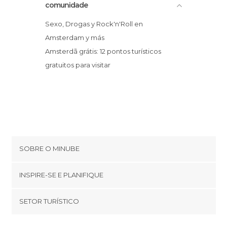
comunidade
Sexo, Drogas y Rock'n'Roll en
Amsterdam y más
Amsterdã grátis: 12 pontos turísticos
gratuitos para visitar
SOBRE O MINUBE
Cookies
INSPIRE-SE E PLANIFIQUE
Política de privacidade
footer@item_discovertips_anchor
SETOR TURÍSTICO
Términos e Condições
minube Android app
Contato
Quem somos