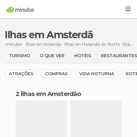
Ilhas em Amsterdã
minube
Ilhas en
Holanda
Ilhas en
Holanda do Norte
Ilhas
e
TURISMO
O QUE VER
HOTÉIS
RESTAURANTES
ATRAÇÕES
COMPRAS
VIDA NOTURNA
ROT
2 ilhas em Amsterdão