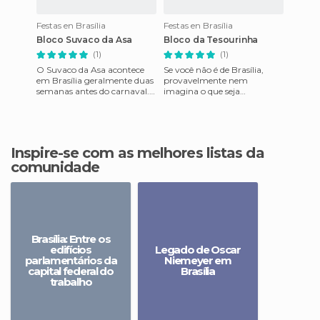
Festas en Brasília
Festas en Brasília
Bloco Suvaco da Asa
Bloco da Tesourinha
(1)
(1)
O Suvaco da Asa acontece
Se você não é de Brasília,
em Brasília geralmente duas
provavelmente nem
semanas antes do carnaval.
imagina o que seja
Começou como um
tesourinha... São mini-
bloquinho modesto, mas em
viadutos que existem em
2015 lev
Brasília, em forma
Inspire-se com as melhores listas da
comunidade
Brasília: Entre os
edifícios
Legado de Oscar
parlamentários da
Niemeyer em
capital federal do
Brasília
trabalho