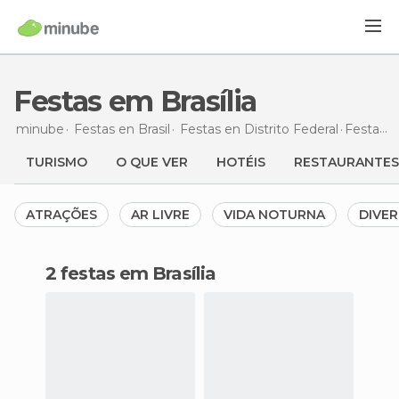
Festas em Brasília
minube
Festas en
Brasil
Festas en
Distrito Federal
Festas
e
TURISMO
O QUE VER
HOTÉIS
RESTAURANTES
ATRAÇÕES
AR LIVRE
VIDA NOTURNA
DIVER
2 festas em Brasília