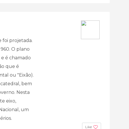
e foi projetada.
1960. O plano
o e é chamado
ião que é
al ou "Eixão).
 catedral, bem
overno. Nesta
te eixo,
Nacional, um
érios.
Like