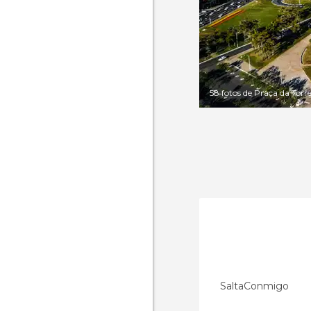
58 fotos de Praça da Torr
SaltaConmigo