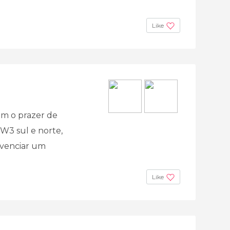
Like
em o prazer de
W3 sul e norte,
ivenciar um
Like