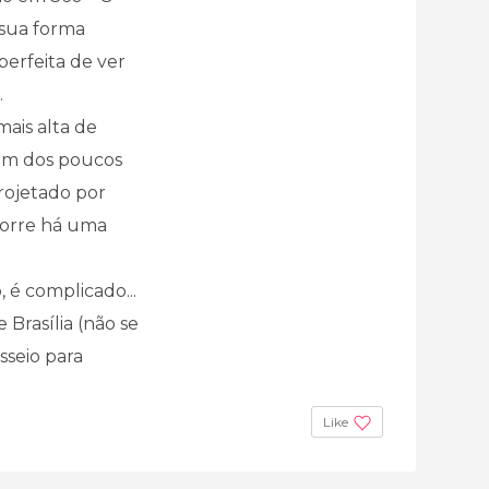
 sua forma
perfeita de ver
.
mais alta de
 um dos poucos
projetado por
 torre há uma
 é complicado...
Brasília (não se
sseio para
Like