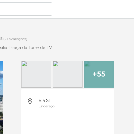
/
5
(
21
avaliações)
ília
Praça da Torre de TV
+55
Via S1
Endereço