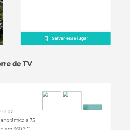
Salvar esse lugar
orre de TV
rre de
+3
panorâmico a 75
ão em 360 ° C