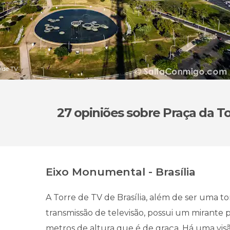
e de TV
27 opiniões
sobre Praça da T
Eixo Monumental - Brasília
A Torre de TV de Brasília, além de ser uma to
transmissão de televisão, possui um mirante 
metros de altura que é de graça. Há uma vis