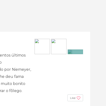
entos últimos
+7
o
do por Niemeyer,
lhe deu fama
 muito bonito
rar o fôlego.
Like