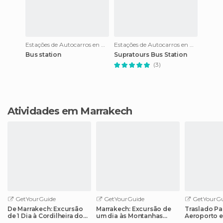
Estações de Autocarros en Marrakech
Estações de Autocarros en Marrakech
Bus station
Supratours Bus Station
(3)
Atividades em Marrakech
GetYourGuide
GetYourGuide
GetYourGu
De Marrakech: Excursão
Marrakech: Excursão de
Traslado Par
de 1 Dia à Cordilheira do
um dia às Montanhas
Aeroporto e
Atlas com Passeio de
Atlas e aos 5 Vales com
Marrakech