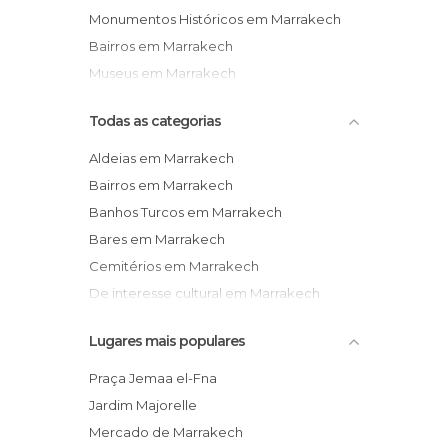
Monumentos Históricos em Marrakech
Bairros em Marrakech
Museus em Marrakech
Todas as categorias
Aldeias em Marrakech
Bairros em Marrakech
Banhos Turcos em Marrakech
Bares em Marrakech
Cemitérios em Marrakech
De interesse cultural em Marrakech
Estações de Autocarros em Marrakech
Lugares mais populares
Estradas em Marrakech
Exposições em Marrakech
Praça Jemaa el-Fna
Feiras em Marrakech
Jardim Majorelle
Festas em Marrakech
Mercado de Marrakech