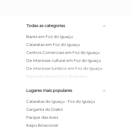
Todas as categorias
Bares em Foz do Iguaçu
Cataratas em Foz do Iguaçu
Centros Comerciais em Foz do Iguaçu
De interesse cultural em Foz do Iguaçu
De interesse turístico em Foz do Iguaçu
Espectáculos em Foz do Iguaçu
Museus em Foz do Iguaçu
Lugares mais populares
Praças em Foz do Iguaçu
Reservas Naturais em Foz do Iguaçu
Cataratas do Iguaçu - Foz do Iguaçu
Zoos em Foz do Iguaçu
Garganta do Diabo
Parque das Aves
Itaipu Binacional