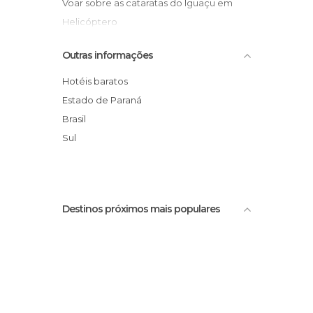
Voar sobre as cataratas do Iguaçu em
Helicóptero
Parque Nacional do Iguaçu
Outras informações
Rio Iguaçu
Ponte da Amizade
Hotéis baratos
Templo Budista de Foz do Iguaçu
Estado de Paraná
Mesquita de Foz do Iguaçu
Brasil
Tricultural show
Sul
Macuco Safari
Destinos próximos mais populares