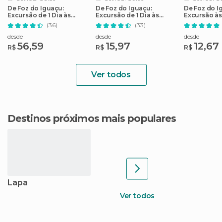
De Foz do Iguaçu:
De Foz do Iguaçu:
De Foz do I
Excursão de 1 Dia às
Excursão de 1 Dia às
Excursão às
Cataratas Argentinas
Cataratas Argentinas
Iguaçu
(36)
(33)
desde
desde
desde
56,59
15,97
12,67
R$
R$
R$
Ver todos
Destinos próximos mais populares
Lapa
Ver todos