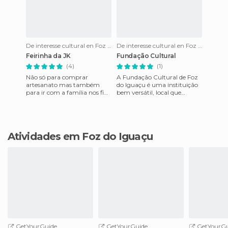
De interesse cultural en Foz do Iguaçu
De interesse cultural en Foz do Iguaçu
Feirinha da JK
Fundação Cultural
(4)
(1)
Não só para comprar
A Fundação Cultural de Foz
artesanato mas também
do Iguaçu é uma instituição
para ir com a família nos fins
bem versátil, local que
de semana comer pastel
informa os eventos culturais
tomar caldo de cana, suco de
da cidade, sede de con
laran
Atividades em Foz do Iguaçu
GetYourGuide
GetYourGuide
GetYourGu