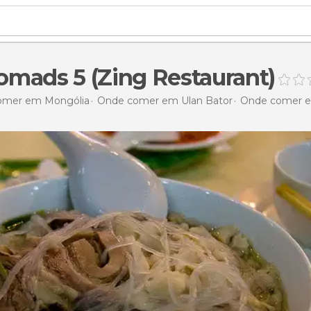
mads 5 (Zing Restaurant)
omer em Mongólia
Onde comer em Ulan Bator
Onde comer e