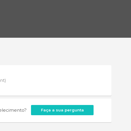
nt)
belecimento?
Faça a sua pergunta