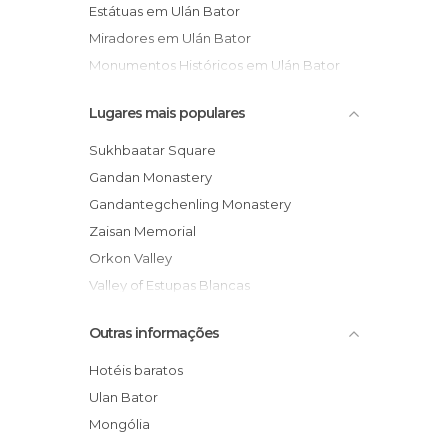
Estátuas em Ulán Bator
Miradores em Ulán Bator
Monumentos Históricos em Ulán Bator
Museus em Ulán Bator
Lugares mais populares
Praças em Ulán Bator
Templos em Ulán Bator
Sukhbaatar Square
Vales em Ulán Bator
Gandan Monastery
Gandantegchenling Monastery
Zaisan Memorial
Orkon Valley
Valley of Estupas Blancas
UB Departement Store
Outras informações
State Department Store of Mongolia
Dalanjanzang
Hotéis baratos
National Museum Of Mongolia
Ulan Bator
Embassy of France in Mongolia
Mongólia