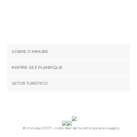
SOBRE O MINUBE
Cookies
INSPIRE-SE E PLANIFIQUE
Política de privacidade
footer@item_discovertips_anchor
SETOR TURÍSTICO
Términos e Condições
minube Android app
Contato
Quem somos
Área de imprensa
© minube 2007-, o site líder de turismo social e viagens