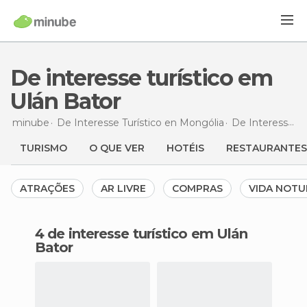
De interesse turístico em
Ulán Bator
minube
De Interesse Turístico en
Mongólia
De Interesse Turístico en
TURISMO
O QUE VER
HOTÉIS
RESTAURANTES
ATRAÇÕES
AR LIVRE
COMPRAS
VIDA NOT
4 de interesse turístico em Ulán
Bator