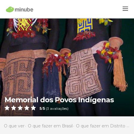
Memorial dos Povos Indígenas
5
/
5
(
3
avaliações)
O que ver
O que fazer em Brasil
O que fazer em Distrito Federal