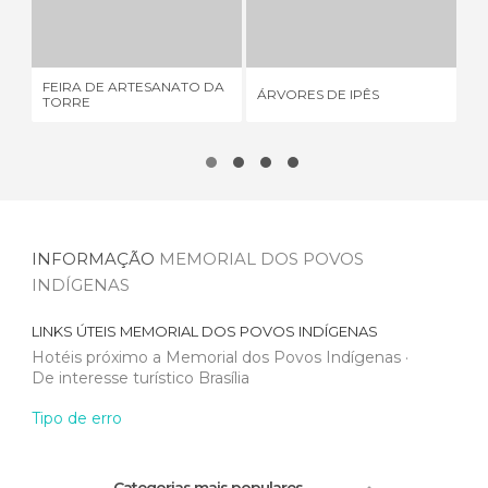
FEIRA DE ARTESANATO DA TORRE
ÁRVORES DE IPÊS
7 OPINIÕES
12 OPINIÕES
FEIRA DE ARTESANATO DA
ÁRVORES DE IPÊS
BR
TORRE
INFORMAÇÃO
MEMORIAL DOS POVOS
INDÍGENAS
LINKS ÚTEIS
MEMORIAL DOS POVOS INDÍGENAS
Hotéis próximo a Memorial dos Povos Indígenas
De interesse turístico Brasília
Tipo de erro