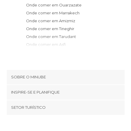
Onde comer em Ouarzazate
Onde comer em Marrakech
Onde comer em Amizmiz
Onde comer em Tineghir
Onde comer em Tarudant
Onde comer em Asfi
Onde comer em Agadir
Onde comer em Essaouira
Onde comer em El Jadida
Onde comer em Erfoud
SOBRE O MINUBE
Onde comer em Casablanca
Cookies
Onde comer em Tiznit
INSPIRE-SE E PLANIFIQUE
Política de privacidade
Onde comer em Merzouga
footer@item_discovertips_anchor
SETOR TURÍSTICO
Onde comer em Azru
Términos e Condições
minube Android app
Onde comer em Rabat
Contato
Quem somos
Onde comer em Ifrane
Área de imprensa