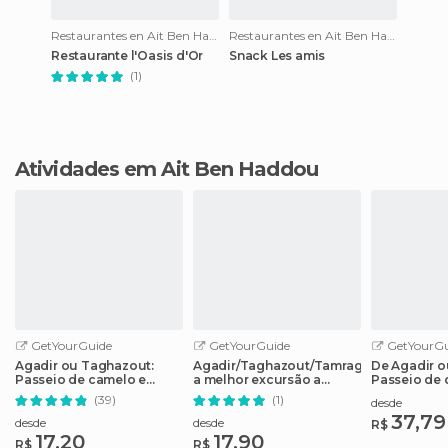
Restaurantes en Ait Ben Haddou
Restaurantes en Ait Ben Haddou
Restaurante l'Oasis d'Or
Snack Les amis
(1)
Atividades em Ait Ben Haddou
GetYourGuide
GetYourGuide
GetYourGu
Agadir ou Taghazout:
Agadir/Taghazout/Tamraght:
De Agadir o
Passeio de camelo e
a melhor excursão a
Passeio de 
passeio pelo rio Flamingo
Paradise Valley
ATV Safari 
(39)
(1)
desde
37,79
desde
desde
R$
17,20
17,90
R$
R$