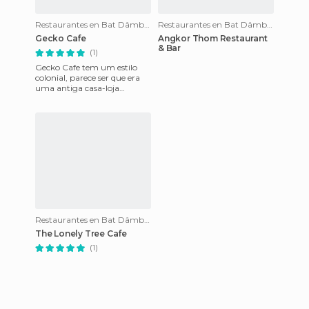
Restaurantes en Bat Dâmbâng
Restaurantes en Bat Dâmbâng
Gecko Cafe
Angkor Thom Restaurant
& Bar
(1)
Gecko Cafe tem um estilo
colonial, parece ser que era
uma antiga casa-loja
francesa. O restaurante está
no primeiro andar e oc
Restaurantes en Bat Dâmbâng
The Lonely Tree Cafe
(1)