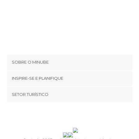
SOBRE O MINUBE
Cookies
INSPIRE-SE E PLANIFIQUE
Política de privacidade
footer@item_discovertips_anchor
SETOR TURÍSTICO
Términos e Condições
minube Android app
Contato
Quem somos
Área de imprensa