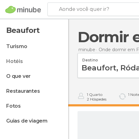
Aonde você quer ir?
Beaufort
Dormir
turismo
minube
Onde dormir em F
Destino
hotéis
o que ver
restaurantes
1
Quarto
1
Noit
2
Hóspedes
fotos
guias de viagem