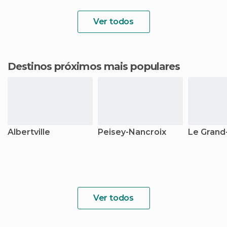
Ver todos
Destinos próximos mais populares
Albertville
Peisey-Nancroix
Le Grand
Ver todos