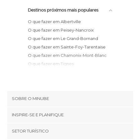
Destinos próximos mais populares
O que fazer em Albertville
O que fazer em Peisey-Nancroix
O que fazer em Le Grand-Bornand
O que fazer em Sainte-Foy-Tarentaise
O que fazer em Chamonix-Mont-Blanc
O que fazer em Tignes
O que fazer em Annecy
O que fazer em Taninges
O que fazer em Val-d'Isère
O que fazer em Les Déserts
SOBRE O MINUBE
O que fazer em Chignin
Cookies
O que fazer em Les Marches
INSPIRE-SE E PLANIFIQUE
Política de privacidade
O que fazer em Aix-les-Bains
footer@item_discovertips_anchor
SETOR TURÍSTICO
O que fazer em Chambery
Términos e Condições
minube Android app
O que fazer em Pinsot