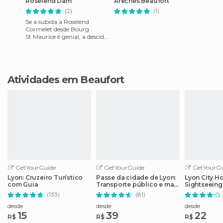
Roselend Dam
Areches Beaufort
(2)
(1)
Se a subida a Roselend
Cormelet desde Bourg
St.Maurice é genial, a descida
para Beaufort é incrível. As
vistas espectaculares vão
Atividades em Beaufort
GetYourGuide
GetYourGuide
GetYourGu
Lyon: Cruzeiro Turístico
Passe da cidade de Lyon:
Lyon City H
com Guia
Transporte público e mais
Sightseeing
de 40 atrações
(133)
(81)
desde
desde
desde
15
39
22
R$
R$
R$