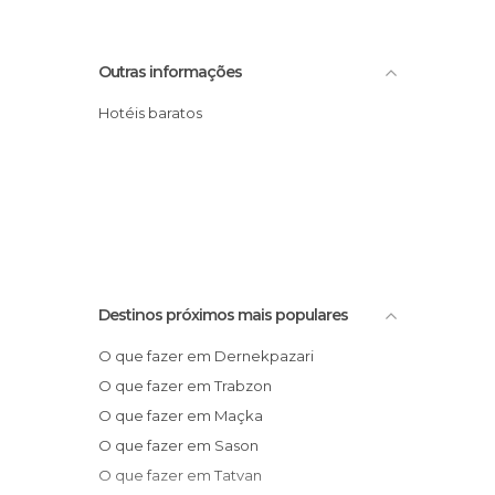
Outras informações
Hotéis baratos
Destinos próximos mais populares
O que fazer em Dernekpazari
O que fazer em Trabzon
O que fazer em Maçka
O que fazer em Sason
O que fazer em Tatvan