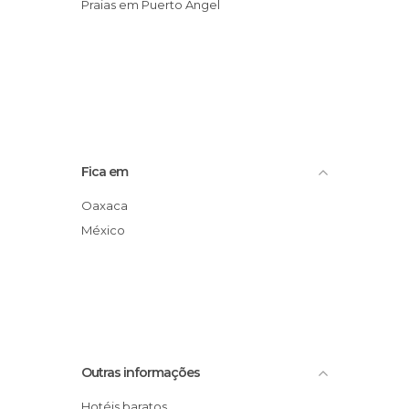
Praias em Puerto Ángel
Fica em
Oaxaca
México
Outras informações
Hotéis baratos