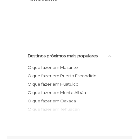
Destinos próximos mais populares
O que fazer em Mazunte
O que fazer em Puerto Escondido
O que fazer em Huatulco
O que fazer em Monte Albán
O que fazer em Oaxaca
O que fazer em Tehuacan
O que fazer em Tuxtla Gutierrez
O que fazer em Acapulco
O que fazer em Chiapa de Corzo