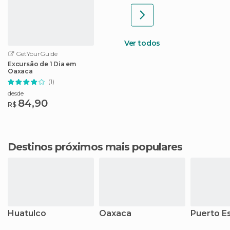
Ver todos
GetYourGuide
Excursão de 1 Dia em
Oaxaca
(1)
desde
84,90
R$
Destinos próximos mais populares
Huatulco
Oaxaca
Puerto E