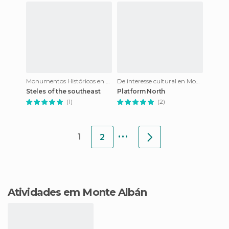
Monumentos Históricos en Monte Albán
De interesse cultural en Monte Albán
Steles of the southeast
Platform North
(1)
(2)
...
1
2
Atividades em Monte Albán