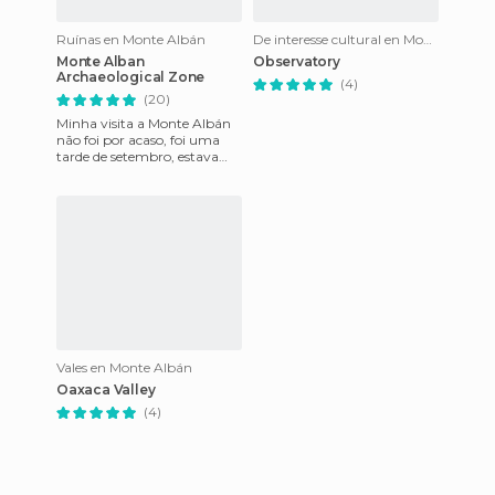
Ruínas en Monte Albán
De interesse cultural en Monte Albán
Monte Alban
Observatory
Archaeological Zone
(4)
(20)
Minha visita a Monte Albán
não foi por acaso, foi uma
tarde de setembro, estava
um pouco nublado, a
temperatura estava ideal,
meno
Vales en Monte Albán
Oaxaca Valley
(4)