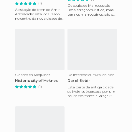
(1)
Os souks de Marrocos são
A estação de trem de Amir
uma atração turística, mas
Adbelkader está localizado
para os marroquinos, são o
no centro da nova cidade de
centro da vida comercial de
Meknes, embora não está
uma cidade. O souk cobe
muito bem sinalisada, a e
Cidades en Mequínez
De interesse cultural en Mequínez
Historic city of Meknes
Dar el-Kebir
(1)
Esta parte da antiga cidade
de Meknes é cercada por um
muro em frente a Praça O
Hedim e a Medina. Nesta
fortaleza é onde agrupam-s