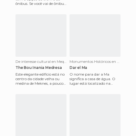
ônibus. Se você vai de ônibus,
agora são bastante
confortáveis, e para pequena
De interesse cultural en Mequínez
Monumentos Históricos en Mequínez
The Bou Inania Medresa
Dar el Ma
Este elegante edifício está no
O nome para dar a Ma
centro da cidade velha ou
significa a casa de água. O
medina de Meknes, a poucos
lugar está localizado na
metros da Grande Mesquita
extremidade das muralhas de
cujo minarete da qu
Moulay Ismail, em frente a l