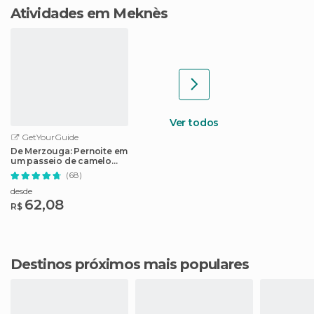
Atividades em Meknès
Ver todos
GetYourGuide
De Merzouga: Pernoite em
um passeio de camelo
pelas dunas de Erg
(68)
Chebbi
desde
62,08
R$
Destinos próximos mais populares