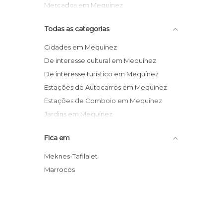
Mercados em Mequínez
Todas as categorias
Cidades em Mequínez
De interesse cultural em Mequínez
De interesse turístico em Mequínez
Estações de Autocarros em Mequínez
Estações de Comboio em Mequínez
Jardins em Mequínez
Lojas em Mequínez
Fica em
Mercados em Mequínez
Mesquitas em Mequínez
Meknes-Tafilalet
Monumentos Históricos em Mequínez
Marrocos
Museus em Mequínez
Praças em Mequínez
Ruas em Mequínez