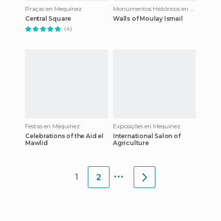
Praças en Mequínez
Monumentos Históricos en Mequínez
Central Square
Walls of Moulay Ismail
(4)
Festas en Mequínez
Exposições en Mequínez
Celebrations of the Aid el
International Salon of
Mawlid
Agriculture
...
1
2