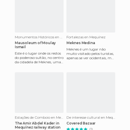
Monumentos Históricos en Mequínez
Fortalezas en Mequínez
Mausoleum of Moulay
Meknes Medina
Ismail
Meknes é um lugar não
Este é o lugar onde os restos
muito visitado pelos turistas,
do poderoso sultão, no centro
apenas se ver ocidentais, mas
da cidadela de Meknes, uma
é um lugar fascinante,
cidade que ele tinha erguido
mágico e recomendado par
como a capital
Estações de Comboio en Mequínez
De interesse cultural en Mequínez
The Amir Abdel Kader in
Covered Bazaar
Mequínez railway station
(1)