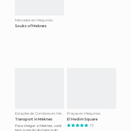
Mercados en Mequínez
Souks of Meknes
Estações de Comboio en Mequínez
Praças en Mequínez
Transport in Meknes
El Hedim Square
(1)
Para chegar a Meknes, você
tem a opção do trem e do