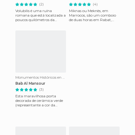
(2)
(4)
Volubilis é uma ruína
Miknas ou Meknès, em
romana que está localizada a
Marrocos, são um comboio
poucos quilómetros da
de duas horas em Rabat,
cidade imperial de Meknes,
capital de Marrocos e uma
entre Fez e Rabat. Para
hora de Fes. Também faz
chegar
parte das
Monumentos Históricos en Mequínez
Bab Al Mansour
(3)
Esta maravilhosa porta
decorada de cerâmica verde
(representante a cor da
cidade) é mais famoso
monumento e uma das
entradas da