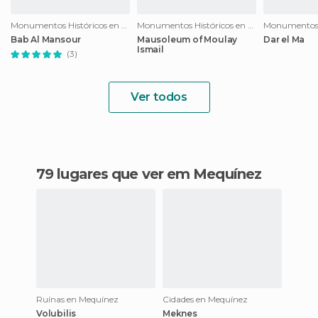
Monumentos Históricos en Mequínez
Monumentos Históricos en Mequínez
Bab Al Mansour
Mausoleum of Moulay
Dar el Ma
Ismail
(3)
Ver todos
79 lugares que ver em Mequínez
Ruínas en Mequínez
Cidades en Mequínez
Volubilis
Meknes