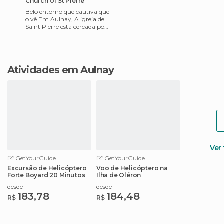
Church of St Pierre
Belo entorno que cautiva que
o vê Em Aulnay, A igreja de
Saint Pierre está cercada por
ciprestes altos. Um belo
ambiente que de
Atividades em Aulnay
Ver
GetYourGuide
GetYourGuide
Excursão de Helicóptero
Voo de Helicóptero na
Forte Boyard 20 Minutos
Ilha de Oléron
desde
desde
183,78
184,48
R$
R$