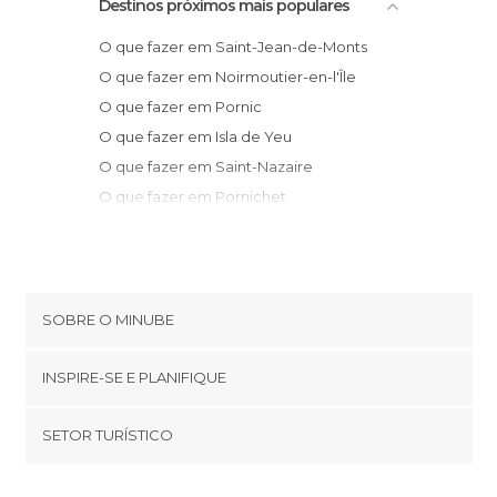
Destinos próximos mais populares
O que fazer em Saint-Jean-de-Monts
O que fazer em Noirmoutier-en-l'Île
O que fazer em Pornic
O que fazer em Isla de Yeu
O que fazer em Saint-Nazaire
O que fazer em Pornichet
O que fazer em La Baule-Escoublac
O que fazer em Nantes
O que fazer em Orvault
O que fazer em Les Sables d'Olonne
SOBRE O MINUBE
O que fazer em Vertou
Cookies
O que fazer em Guérande
INSPIRE-SE E PLANIFIQUE
Política de privacidade
O que fazer em Le Croisic
footer@item_discovertips_anchor
SETOR TURÍSTICO
O que fazer em La Chapelle-sur-Erdre
Términos e Condições
minube Android app
O que fazer em Clisson
Contato
Quem somos
O que fazer em Jard-sur-Mer