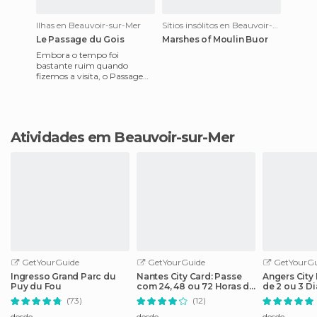
Ilhas en Beauvoir-sur-Mer
Sítios insólitos en Beauvoir-sur-Mer
Le Passage du Gois
Marshes of Moulin Buor
Embora o tempo foi
bastante ruim quando
fizemos a visita, o Passage
du Gois foi impressionante.
Esta é uma passagem entre
duas zon
Atividades em Beauvoir-sur-Mer
GetYourGuide
GetYourGuide
GetYourGu
Ingresso Grand Parc du
Nantes City Card: Passe
Angers City
Puy du Fou
com 24, 48 ou 72 Horas de
de 2 ou 3 D
Acesso
Atrações
(73)
(12)
desde
desde
desde