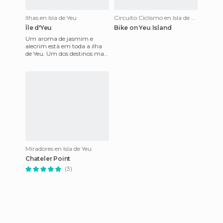
Ilhas en Isla de Yeu
Circuito Ciclismo en Isla de Yeu
Île d'Yeu
Bike on Yeu Island
Um aroma de jasmim e
alecrim està em toda a ilha
de Yeu. Um dos destinos mais
populares da costa atlântica
em França. Esta bela il
Miradores en Isla de Yeu
Chateler Point
(3)