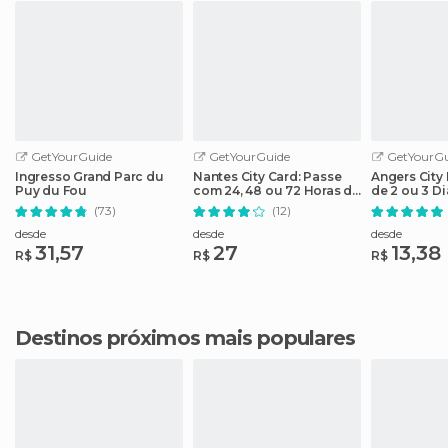
GetYourGuide
GetYourGuide
GetYourGu
Ingresso Grand Parc du
Nantes City Card: Passe
Angers City
Puy du Fou
com 24, 48 ou 72 Horas de
de 2 ou 3 D
Acesso
Atrações
(73)
(12)
desde
desde
desde
31,57
27
13,38
R$
R$
R$
Destinos próximos mais populares