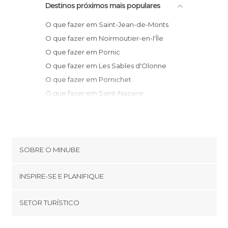
Destinos próximos mais populares
O que fazer em Saint-Jean-de-Monts
O que fazer em Noirmoutier-en-l'Île
O que fazer em Pornic
O que fazer em Les Sables d'Olonne
O que fazer em Pornichet
O que fazer em Saint-Nazaire
O que fazer em La Baule-Escoublac
O que fazer em Jard-sur-Mer
O que fazer em Guérande
O que fazer em Nantes
SOBRE O MINUBE
O que fazer em Orvault
Cookies
O que fazer em Vertou
INSPIRE-SE E PLANIFIQUE
Política de privacidade
O que fazer em La Chapelle-sur-Erdre
footer@item_discovertips_anchor
SETOR TURÍSTICO
O que fazer em La Roche-Bernard
Términos e Condições
minube Android app
O que fazer em Clisson
Contato
Quem somos